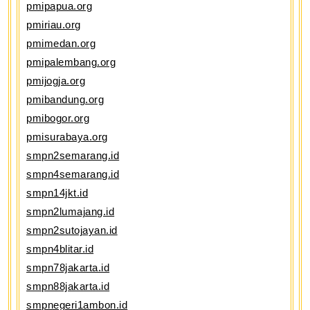
pmipapua.org
pmiriau.org
pmimedan.org
pmipalembang.org
pmijogja.org
pmibandung.org
pmibogor.org
pmisurabaya.org
smpn2semarang.id
smpn4semarang.id
smpn14jkt.id
smpn2lumajang.id
smpn2sutojayan.id
smpn4blitar.id
smpn78jakarta.id
smpn88jakarta.id
smpnegeri1ambon.id