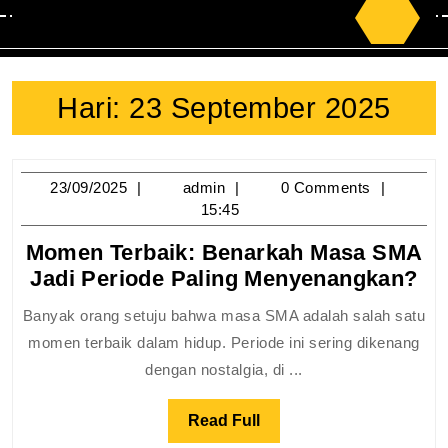
Search
for:
Hari:
23 September 2025
23/09/2025
admin
23/09/2025
admin
0 Comments
15:45
Momen Terbaik: Benarkah Masa SMA
Mo
Jadi Periode Paling Menyenangkan?
Te
Banyak orang setuju bahwa masa SMA adalah salah satu
Be
momen terbaik dalam hidup. Periode ini sering dikenang
Ma
dengan nostalgia, di ...
S
Ja
Read
Read Full
Pe
Full