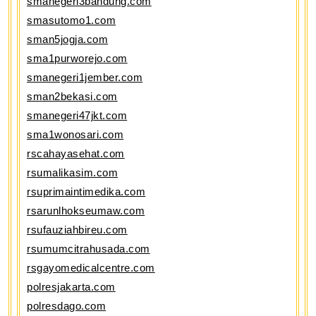
smanegeri3bandung.com
smasutomo1.com
sman5jogja.com
sma1purworejo.com
smanegeri1jember.com
sman2bekasi.com
smanegeri47jkt.com
sma1wonosari.com
rscahayasehat.com
rsumalikasim.com
rsuprimaintimedika.com
rsarunlhokseumaw.com
rsufauziahbireu.com
rsumumcitrahusada.com
rsgayomedicalcentre.com
polresjakarta.com
polresdago.com