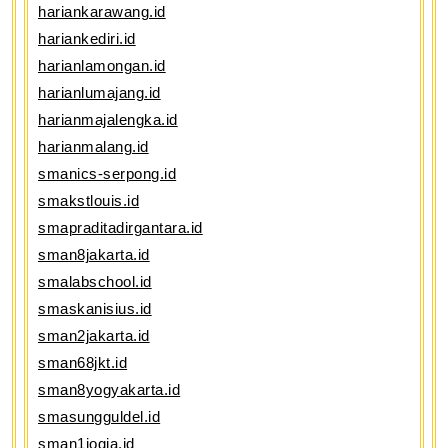
hariankarawang.id
hariankediri.id
harianlamongan.id
harianlumajang.id
harianmajalengka.id
harianmalang.id
smanics-serpong.id
smakstlouis.id
smapraditadirgantara.id
sman8jakarta.id
smalabschool.id
smaskanisius.id
sman2jakarta.id
sman68jkt.id
sman8yogyakarta.id
smasungguldel.id
sman1jogja.id