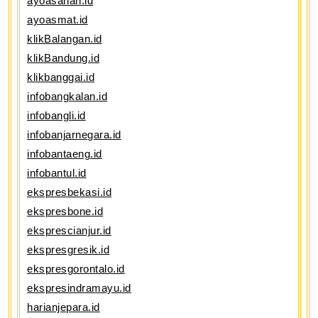
ayoasahan.id
ayoasmat.id
klikBalangan.id
klikBandung.id
klikbanggai.id
infobangkalan.id
infobangli.id
infobanjarnegara.id
infobantaeng.id
infobantul.id
ekspresbekasi.id
ekspresbone.id
eksprescianjur.id
ekspresgresik.id
ekspresgorontalo.id
ekspresindramayu.id
harianjepara.id