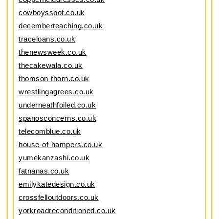
cowboysspot.co.uk
decemberteaching.co.uk
traceloans.co.uk
thenewsweek.co.uk
thecakewala.co.uk
thomson-thorn.co.uk
wrestlingagrees.co.uk
underneathfoiled.co.uk
spanosconcerns.co.uk
telecomblue.co.uk
house-of-hampers.co.uk
yumekanzashi.co.uk
fatnanas.co.uk
emilykatedesign.co.uk
crossfelloutdoors.co.uk
yorkroadreconditioned.co.uk