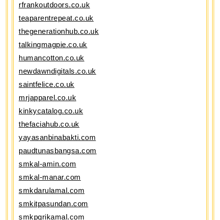
rfrankoutdoors.co.uk
teaparentrepeat.co.uk
thegenerationhub.co.uk
talkingmagpie.co.uk
humancotton.co.uk
newdawndigitals.co.uk
saintfelice.co.uk
mrjapparel.co.uk
kinkycatalog.co.uk
thefaciahub.co.uk
yayasanbinabakti.com
paudtunasbangsa.com
smkal-amin.com
smkal-manar.com
smkdarulamal.com
smkitpasundan.com
smkpgrikamal.com