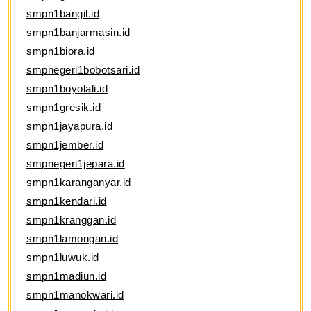
smpn1bangil.id
smpn1banjarmasin.id
smpn1biora.id
smpnegeri1bobotsari.id
smpn1boyolali.id
smpn1gresik.id
smpn1jayapura.id
smpn1jember.id
smpnegeri1jepara.id
smpn1karanganyar.id
smpn1kendari.id
smpn1kranggan.id
smpn1lamongan.id
smpn1luwuk.id
smpn1madiun.id
smpn1manokwari.id