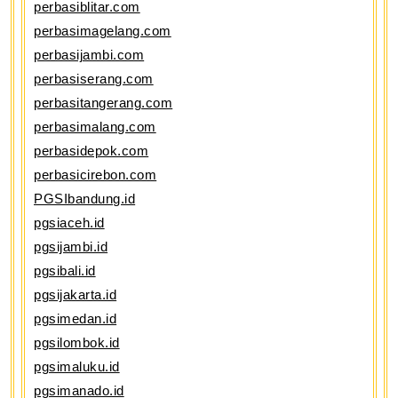
perbasiblitar.com
perbasimagelang.com
perbasijambi.com
perbasiserang.com
perbasitangerang.com
perbasimalang.com
perbasidepok.com
perbasicirebon.com
PGSIbandung.id
pgsiaceh.id
pgsijambi.id
pgsibali.id
pgsijakarta.id
pgsimedan.id
pgsilombok.id
pgsimaluku.id
pgsimanado.id