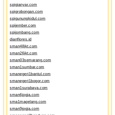
spigianyar.com
spigrobongan.com
spigunungkidul.com
spijember.com
spijombang.com
dianflores.id
sman48jkt.com
sman26jkt.com
sman03semarang.com
sman1sumbar.com
smanegeri1bantul.com
smanegeri1bogor.com
sman1surabaya.com
sman6jogja.com
sma1magelang.com
sman9jogja.com