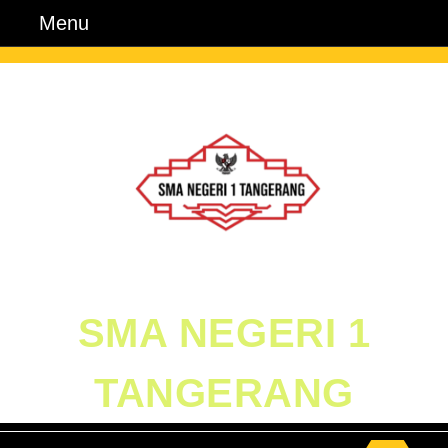
Skip
Menu
Menu
to
content
Skip
to
Content
SMA NEGERI 1
TANGERANG