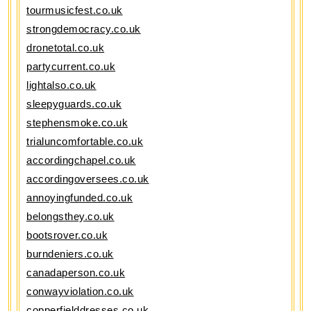
tourmusicfest.co.uk
strongdemocracy.co.uk
dronetotal.co.uk
partycurrent.co.uk
lightalso.co.uk
sleepyguards.co.uk
stephensmoke.co.uk
trialuncomfortable.co.uk
accordingchapel.co.uk
accordingoversees.co.uk
annoyingfunded.co.uk
belongsthey.co.uk
bootsrover.co.uk
burndeniers.co.uk
canadaperson.co.uk
conwayviolation.co.uk
copperfielddresses.co.uk