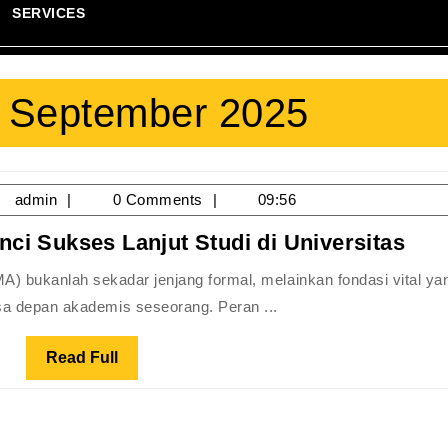
SERVICES
 September 2025
/09/2025
admin
admin
0 Comments
09:56
Fon
ci Sukses Lanjut Studi di Universitas
Kua
SMA
 depan akademis seseorang. Peran ...
Kun
Suk
Read
Read Full
Lan
Full
Stu
di