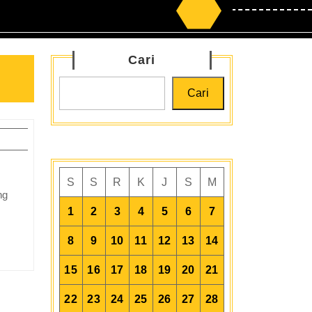
Search
for:
Cari
Cari
dasi
S
S
R
K
J
S
M
t
:
1
2
3
4
5
6
7
ci
ses
8
9
10
11
12
13
14
jut
15
16
17
18
19
20
21
di
22
23
24
25
26
27
28