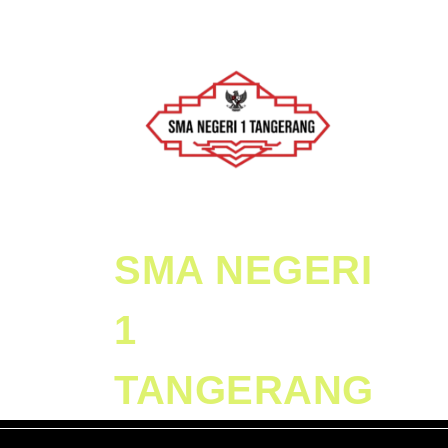
Skip
to
content
Skip
to
Content
SMA NEGERI
1
TANGERANG