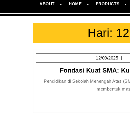
ABOUT
HOME
PRODUCTS
Hari:
12
12
12/09/2025
Fondasi Kuat SMA: Kun
Pendidikan di Sekolah Menengah Atas (SMA) bukanlah sekadar jenjang formal, melainkan fondasi vital yang
membentuk masa