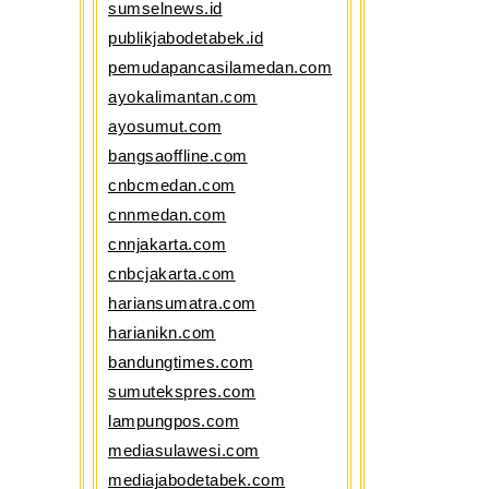
sumselnews.id
publikjabodetabek.id
pemudapancasilamedan.com
ayokalimantan.com
ayosumut.com
bangsaoffline.com
cnbcmedan.com
cnnmedan.com
cnnjakarta.com
cnbcjakarta.com
hariansumatra.com
harianikn.com
bandungtimes.com
sumutekspres.com
lampungpos.com
mediasulawesi.com
mediajabodetabek.com