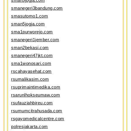
sman9jogja.com
smanegeri3bandung.com
smasutomo1.com
sman5jogja.com
sma1purworejo.com
smanegeri1jember.com
sman2bekasi.com
smanegeri47jkt.com
sma1wonosari.com
rscahayasehat.com
rsumalikasim.com
rsuprimaintimedika.com
rsarunlhokseumaw.com
rsufauziahbireu.com
rsumumcitrahusada.com
rsgayomedicalcentre.com
polresjakarta.com