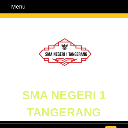
Skip
Menu
Menu
to
content
Skip
to
Content
SMA NEGERI 1
TANGERANG