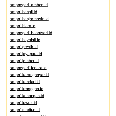
smpnegeri1ambon.id
smpn1bangil.id
smpn1banjarmasin.id
smpn1biora.id
smpnegeri1bobotsari.id
smpn1boyolali.id
smpn1gresik.id
smpn1jayapura.id
smpn1jember.id
smpnegeri1jepara.id
smpn1karanganyar.id
smpn1kendari.id
smpn1kranggan.id
smpn1lamongan.id
smpn1luwuk.id
smpn1madiun.id