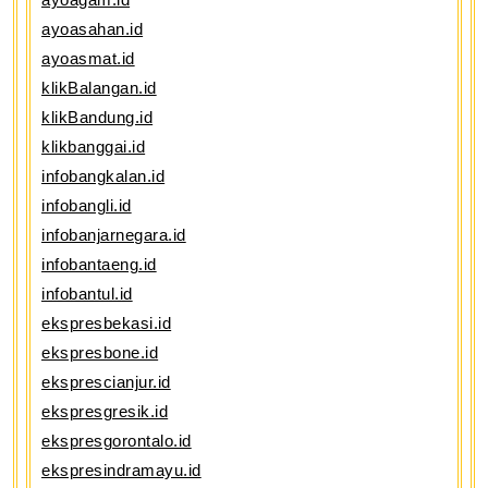
ayoasahan.id
ayoasmat.id
klikBalangan.id
klikBandung.id
klikbanggai.id
infobangkalan.id
infobangli.id
infobanjarnegara.id
infobantaeng.id
infobantul.id
ekspresbekasi.id
ekspresbone.id
eksprescianjur.id
ekspresgresik.id
ekspresgorontalo.id
ekspresindramayu.id