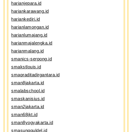
harianjepara.id
hariankarawang.id
hariankediri.id
harianlamongan.id
harianlumajang.id
harianmajalengka.id
harianmalang.id
smanics-serpong.id
smakstlouis.id
smapraditadirgantara.id
sman8jakarta.id
smalabschool.id
smaskanisius.id
sman2jakarta.id
sman68jkt.id
sman8yogyakarta.id
smasungguldel.id