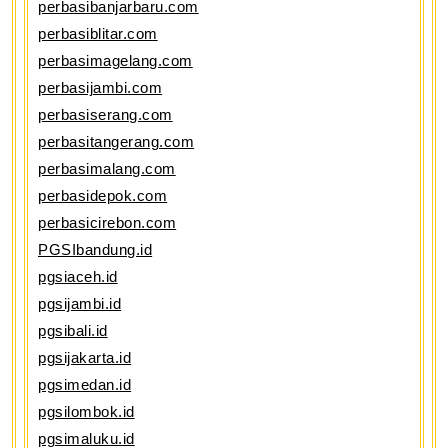
perbasibanjarbaru.com
perbasiblitar.com
perbasimagelang.com
perbasijambi.com
perbasiserang.com
perbasitangerang.com
perbasimalang.com
perbasidepok.com
perbasicirebon.com
PGSIbandung.id
pgsiaceh.id
pgsijambi.id
pgsibali.id
pgsijakarta.id
pgsimedan.id
pgsilombok.id
pgsimaluku.id