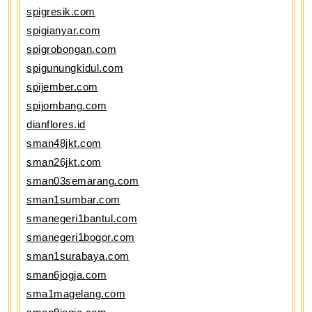
spigresik.com
spigianyar.com
spigrobongan.com
spigunungkidul.com
spijember.com
spijombang.com
dianflores.id
sman48jkt.com
sman26jkt.com
sman03semarang.com
sman1sumbar.com
smanegeri1bantul.com
smanegeri1bogor.com
sman1surabaya.com
sman6jogja.com
sma1magelang.com