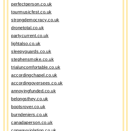
perfectperson.co.uk
tourmusicfest.co.uk
strongdemocracy.co.uk
dronetotal.co.uk
partycurrent.co.uk
lightalso.co.uk
sleepyguards.co.uk
stephensmoke.co.uk
trialuncomfortable.co.uk
accordingchapel.co.uk
accordingoversees.co.uk
annoyingfunded.co.uk
belongsthey.co.uk
bootsrover.co.uk
burndeniers.co.uk
canadaperson.co.uk
conwayviolation.co.uk