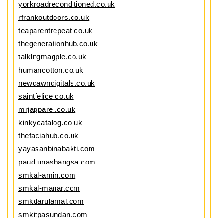
yorkroadreconditioned.co.uk
rfrankoutdoors.co.uk
teaparentrepeat.co.uk
thegenerationhub.co.uk
talkingmagpie.co.uk
humancotton.co.uk
newdawndigitals.co.uk
saintfelice.co.uk
mrjapparel.co.uk
kinkycatalog.co.uk
thefaciahub.co.uk
yayasanbinabakti.com
paudtunasbangsa.com
smkal-amin.com
smkal-manar.com
smkdarulamal.com
smkitpasundan.com