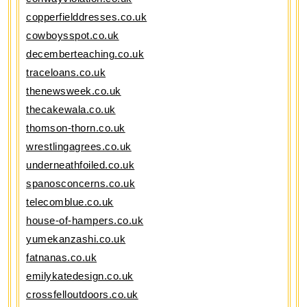
copperfielddresses.co.uk
cowboysspot.co.uk
decemberteaching.co.uk
traceloans.co.uk
thenewsweek.co.uk
thecakewala.co.uk
thomson-thorn.co.uk
wrestlingagrees.co.uk
underneathfoiled.co.uk
spanosconcerns.co.uk
telecomblue.co.uk
house-of-hampers.co.uk
yumekanzashi.co.uk
fatnanas.co.uk
emilykatedesign.co.uk
crossfelloutdoors.co.uk