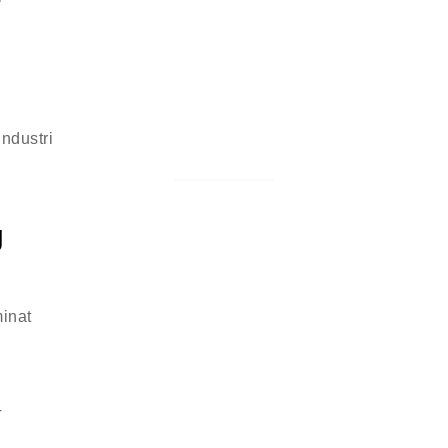
ndustri
g
inat
T