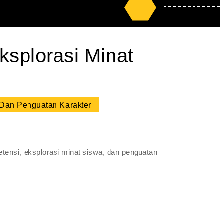
Search
for:
splorasi Minat
 Dan Penguatan Karakter
ensi, eksplorasi minat siswa, dan penguatan