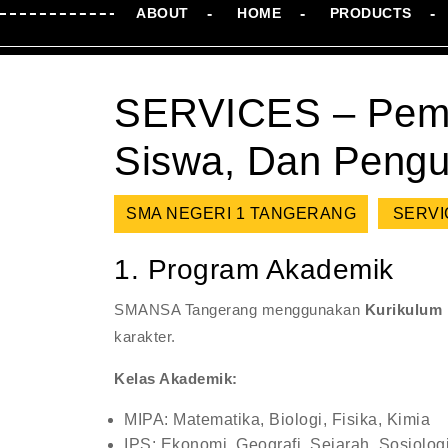
ABOUT
HOME
PRODUCTS
SERVICES – Pembe
Siswa, Dan Pengu
SMA NEGERI 1 TANGERANG
SERVIC
1. Program Akademik
SMANSA Tangerang menggunakan
Kurikulum
karakter.
Kelas Akademik:
MIPA: Matematika, Biologi, Fisika, Kimia
IPS: Ekonomi, Geografi, Sejarah, Sosiolog