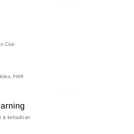
ce Club
skibra, PMR
earning
i & kehadiran