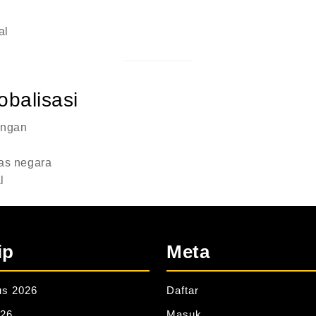
al
obalisasi
ungan
tas negara
l
ip
Meta
us 2026
Daftar
026
Masuk