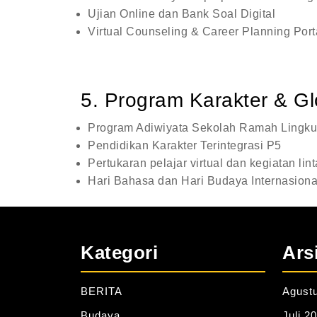
Ujian Online dan Bank Soal Digital
Virtual Counseling & Career Planning Port
5. Program Karakter & Gl
Program Adiwiyata Sekolah Ramah Lingk
Pendidikan Karakter Terintegrasi P5
Pertukaran pelajar virtual dan kegiatan lin
Hari Bahasa dan Hari Budaya Internasiona
Kategori
Ars
BERITA
Agust
Budaya
Juli 2