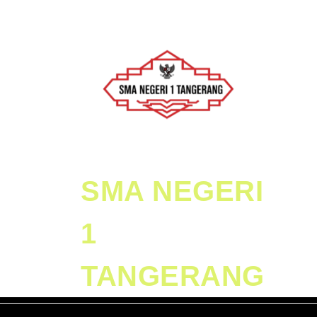
Skip
to
content
Skip
to
Content
SMA NEGERI
1
TANGERANG