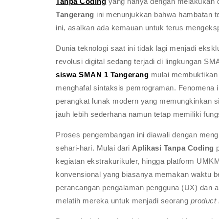
Tanpa Coding
yang hanya dengan melakukan dr
Tangerang
ini menunjukkan bahwa hambatan tekn
ini, asalkan ada kemauan untuk terus mengekspl
Dunia teknologi saat ini tidak lagi menjadi eks
revolusi digital sedang terjadi di lingkungan S
siswa SMAN 1 Tangerang
mulai membuktikan b
menghafal sintaksis pemrograman. Fenomena i
perangkat lunak modern yang memungkinkan si
jauh lebih sederhana namun tetap memiliki fungs
Proses pengembangan ini diawali dengan mengi
sehari-hari. Mulai dari
Aplikasi Tanpa Coding
p
kegiatan ekstrakurikuler, hingga platform UMK
konvensional yang biasanya memakan waktu berb
perancangan pengalaman pengguna (UX) dan an
melatih mereka untuk menjadi seorang
product