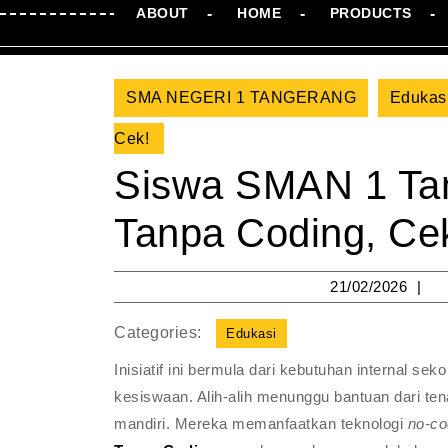
ABOUT
HOME
PRODUCTS
SMA NEGERI 1 TANGERANG
Edukas
Cek!
Siswa SMAN 1 Tan
Tanpa Coding, Ce
21
21/02/2026
Categories:
Edukasi
Inisiatif ini bermula dari kebutuhan internal se
kesiswaan. Alih-alih menunggu bantuan dari tenag
mandiri. Mereka memanfaatkan teknologi
no-c