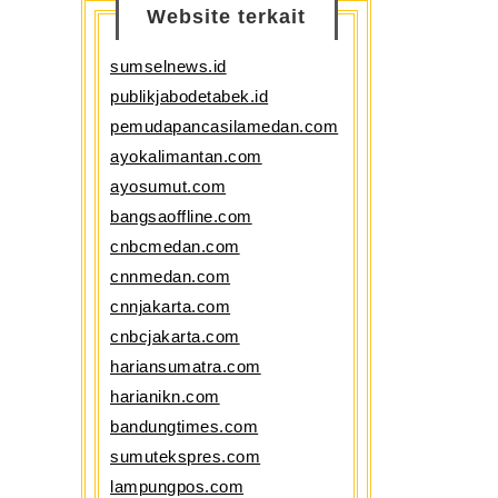
Website terkait
sumselnews.id
publikjabodetabek.id
pemudapancasilamedan.com
ayokalimantan.com
ayosumut.com
bangsaoffline.com
cnbcmedan.com
cnnmedan.com
cnnjakarta.com
cnbcjakarta.com
hariansumatra.com
harianikn.com
bandungtimes.com
sumutekspres.com
lampungpos.com