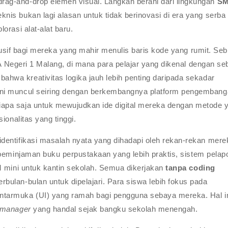
ag-and-drop elemen visual. Langkah berani dari lingkungan
SM
is bukan lagi alasan untuk tidak berinovasi di era yang serba
orasi alat-alat baru.
klusif bagi mereka yang mahir menulis baris kode yang rumit. Se
MA Negeri 1 Malang, di mana para pelajar yang dikenal dengan se
ahwa kreativitas logika jauh lebih penting daripada sekadar
ni muncul seiring dengan berkembangnya platform pengemban
apa saja untuk mewujudkan ide digital mereka dengan metode 
ionalitas yang tinggi.
dentifikasi masalah nyata yang dihadapi oleh rekan-rekan mere
eminjaman buku perpustakaan yang lebih praktis, sistem pelap
M mini untuk kantin sekolah. Semua dikerjakan
tanpa coding
ulan-bulan untuk dipelajari. Para siswa lebih fokus pada
tarmuka (UI) yang ramah bagi pengguna sebaya mereka. Hal i
 manager
yang handal sejak bangku sekolah menengah.