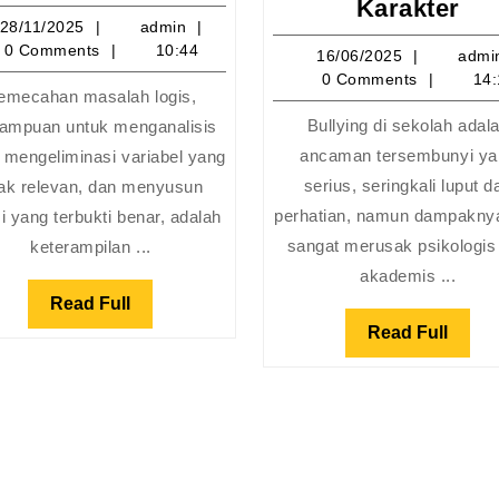
Otak
Bul
Karakter
28/11/2025
admin
28/11/2025
admin
Ala
di
0 Comments
10:44
16/06/20
16/06/2025
admi
Detektif:
Sek
0 Comments
14:
Cara
An
emecahan masalah logis,
SMA
Te
Bullying di sekolah adal
ampuan untuk menganalisis
kan
Melatih
da
ancaman tersembunyi ya
, mengeliminasi variabel yang
Pemecahan
Pe
serius, seringkali luput da
dak relevan, dan menyusun
Masalah
Pe
perhatian, namun dampakny
i yang terbukti benar, adalah
Logis
Kar
sangat merusak psikologis
keterampilan ...
akademis ...
Read
Read Full
Full
Read
Read Full
Full