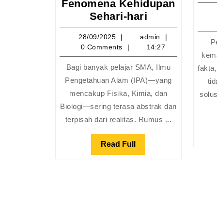
Fenomena Kehidupan
Pemahaman
Sehari-hari
Ilmu
28/09/2025
admin
28/09/2025
admin
Pengetahuan
P
0 Comments
14:27
Alam:
kem
Menghubung
Bagi banyak pelajar SMA, Ilmu
fakta
Teori
Pengetahuan Alam (IPA)—yang
ti
Sekolah
mencakup Fisika, Kimia, dan
solus
dengan
Biologi—sering terasa abstrak dan
Fenomena
terpisah dari realitas. Rumus ...
Kehidupan
Sehari-
Read
Read Full
hari
Full