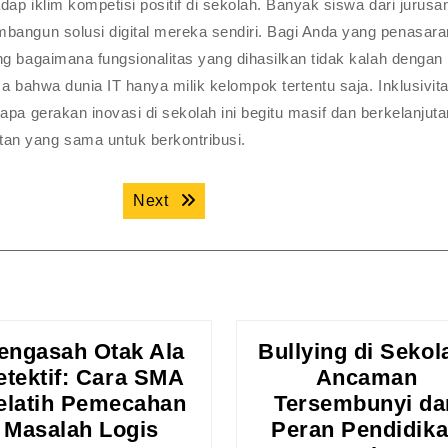
dap iklim kompetisi positif di sekolah. Banyak siswa dari jurusa
bangun solusi digital mereka sendiri. Bagi Anda yang penasara
g bagaimana fungsionalitas yang dihasilkan tidak kalah dengan
a bahwa dunia IT hanya milik kelompok tertentu saja. Inklusivit
pa gerakan inovasi di sekolah ini begitu masif dan berkelanjuta
an yang sama untuk berkontribusi.
Next post:
Next
engasah Otak Ala
Bullying di Sekol
etektif: Cara SMA
Ancaman
elatih Pemecahan
Tersembunyi da
Mengasah
Masalah Logis
Peran Pendidik