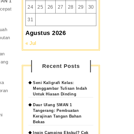
AN 1
24
25
26
27
28
29
30
 cepat
31
buah
Agustus 2026
butan
« Jul
gan
yang
Recent Posts
ka
Seni Kaligrafi Kelas:
Menggambar Tulisan Indah
oran
Untuk Hiasan Dinding
Daur Ulang SMAN 1
Tangerang: Pembuatan
ni
Kerajinan Tangan Bahan
Bekas
Ingin Camping Ekskul? Cek