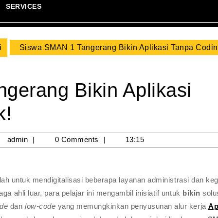
SERVICES
i
Siswa SMAN 1 Tangerang Bikin Aplikasi Tanpa Codin
gerang Bikin Aplikasi
k!
/02/2026
admin
admin
0 Comments
13:15
kolah untuk mendigitalisasi beberapa layanan administrasi dan keg
a ahli luar, para pelajar ini mengambil inisiatif untuk
bikin
solu
ode
dan
low-code
yang memungkinkan penyusunan alur kerja
Ap