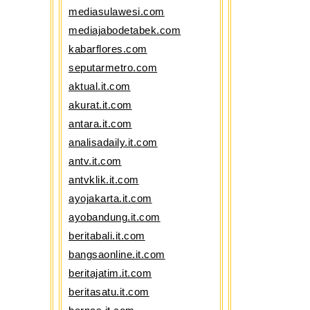
mediasulawesi.com
mediajabodetabek.com
kabarflores.com
seputarmetro.com
aktual.it.com
akurat.it.com
antara.it.com
analisadaily.it.com
antv.it.com
antvklik.it.com
ayojakarta.it.com
ayobandung.it.com
beritabali.it.com
bangsaonline.it.com
beritajatim.it.com
beritasatu.it.com