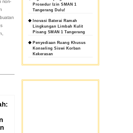
n non-
Prosedur Izin SMAN 1
n
Tangerang Dulu!
 buatan
Inovasi Baterai Ramah
as
Lingkungan Limbah Kulit
Pisang SMAN 1 Tangerang
n,
Penyediaan Ruang Khusus
Konseling Siswi Korban
Kekerasan
ah:
n
an