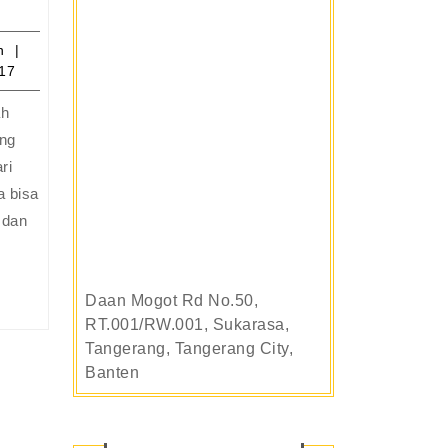
lying
25
admin
n
olah:
17
caman
rsembunyi
ah
n
ng
ran
ri
ndidikan
a bisa
akter
 dan
Daan Mogot Rd No.50,
RT.001/RW.001, Sukarasa,
Tangerang, Tangerang City,
Banten