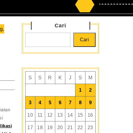
Search
for:
Cari
g,
Cari
S
S
R
K
J
S
M
1
2
3
4
5
6
7
8
9
iatan
10
11
12
13
14
15
16
si
likasi
17
18
19
20
21
22
23