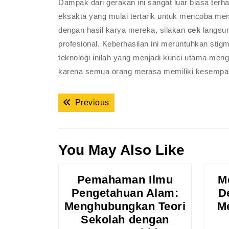
Dampak dari gerakan ini sangat luar biasa terha
eksakta yang mulai tertarik untuk mencoba mem
dengan hasil karya mereka, silakan
cek
langsun
profesional. Keberhasilan ini meruntuhkan stigm
teknologi inilah yang menjadi kunci utama menga
karena semua orang merasa memiliki kesempat
Navigasi
Previous post:
Previous
pos
You May Also Like
Pemahaman Ilmu
M
Pengetahuan Alam:
D
Menghubungkan Teori
M
Sekolah dengan