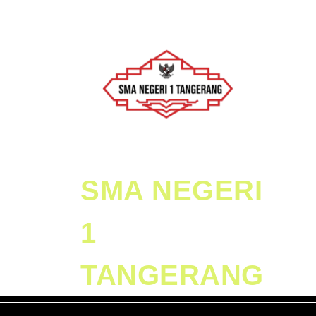
Skip
to
content
Skip
to
Content
SMA NEGERI
1
TANGERANG