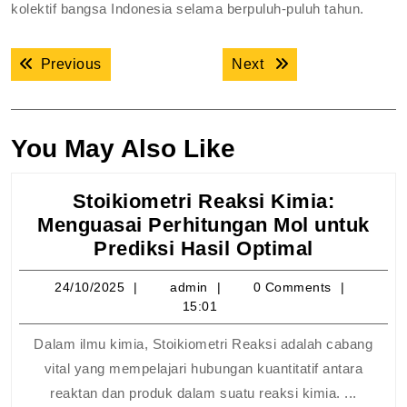
kolektif bangsa Indonesia selama berpuluh-puluh tahun.
Navigasi
Previous post:
Next post:
Previous
Next
pos
You May Also Like
Stoikiometri Reaksi Kimia:
Menguasai Perhitungan Mol untuk
Stoikiome
Prediksi Hasil Optimal
Reaksi
24/10/2025
admin
24/10/2025
admin
0 Comments
Kimia:
15:01
Menguasa
Perhitun
Dalam ilmu kimia, Stoikiometri Reaksi adalah cabang
Mol
vital yang mempelajari hubungan kuantitatif antara
untuk
reaktan dan produk dalam suatu reaksi kimia. ...