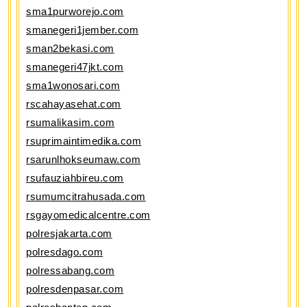
sma1purworejo.com
smanegeri1jember.com
sman2bekasi.com
smanegeri47jkt.com
sma1wonosari.com
rscahayasehat.com
rsumalikasim.com
rsuprimaintimedika.com
rsarunlhokseumaw.com
rsufauziahbireu.com
rsumumcitrahusada.com
rsgayomedicalcentre.com
polresjakarta.com
polresdago.com
polressabang.com
polresdenpasar.com