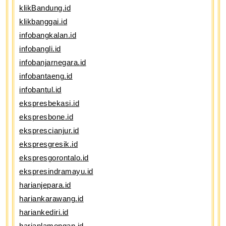
klikBandung.id
klikbanggai.id
infobangkalan.id
infobangli.id
infobanjarnegara.id
infobantaeng.id
infobantul.id
ekspresbekasi.id
ekspresbone.id
eksprescianjur.id
ekspresgresik.id
ekspresgorontalo.id
ekspresindramayu.id
harianjepara.id
hariankarawang.id
hariankediri.id
harianlamongan.id