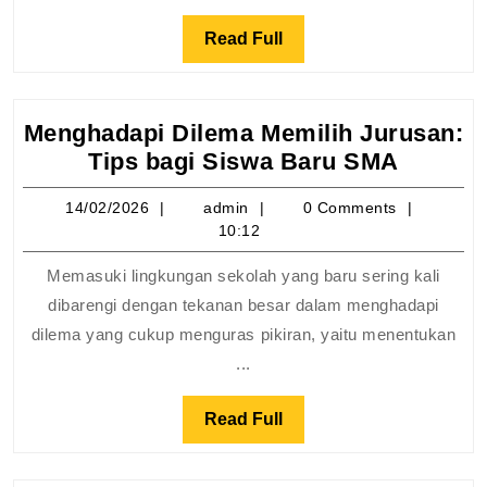
Prediksi
Hasil
Read
Read Full
Optimal
Full
Menghadapi Dilema Memilih Jurusan:
Mengha
Tips bagi Siswa Baru SMA
Dilema
14/02/2026
admin
14/02/2026
admin
0 Comments
Memili
10:12
Jurusa
Tips
Memasuki lingkungan sekolah yang baru sering kali
bagi
dibarengi dengan tekanan besar dalam menghadapi
Siswa
dilema yang cukup menguras pikiran, yaitu menentukan
Baru
...
SMA
Read
Read Full
Full