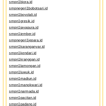
smpn1biora.id
smpnegeri1bobotsari.id
smpn1boyolali.id
smpn1gresik.id
smpn1jayapura.id
smpn1jember.id
smpnegeri1jepara.id
smpn1karanganyar.id
smpn1kendari.id
smpn1kranggan.id
smpn1lamongan.id
smpn1luwuk.id
smpn1madiun.id
smpn1manokwari.id
smpn1narmada.id
smpn1pacitan.id
smpn1padang.id