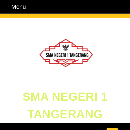
Skip
Menu
Menu
to
content
Skip
to
Content
SMA NEGERI 1
TANGERANG