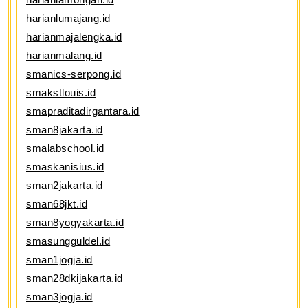
harianlumajang.id
harianmajalengka.id
harianmalang.id
smanics-serpong.id
smakstlouis.id
smapraditadirgantara.id
sman8jakarta.id
smalabschool.id
smaskanisius.id
sman2jakarta.id
sman68jkt.id
sman8yogyakarta.id
smasungguldel.id
sman1jogja.id
sman28dkijakarta.id
sman3jogja.id