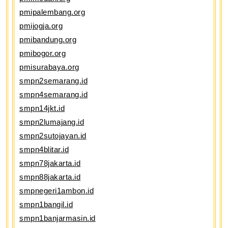
pmipalembang.org
pmijogja.org
pmibandung.org
pmibogor.org
pmisurabaya.org
smpn2semarang.id
smpn4semarang.id
smpn14jkt.id
smpn2lumajang.id
smpn2sutojayan.id
smpn4blitar.id
smpn78jakarta.id
smpn88jakarta.id
smpnegeri1ambon.id
smpn1bangil.id
smpn1banjarmasin.id