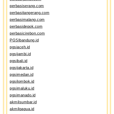
perbasiserang.com
perbasitangerang.com
perbasimalang.com
perbasidepok.com
perbasicirebon.com
PGSIbandung.id
pgsiaceh.id
pgsijambi.id
pgsibali.id
pgsijakarta.id
pgsimedan.id
pgsilombok.id
pgsimaluku.id
pgsimanado.id
akmilsumbar.id
akmilpapua.id