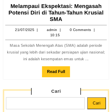
Melampaui Ekspektasi: Mengasah
Potensi Diri di Tahun-Tahun Krusial
Melampaui
SMA
Ekspektasi:
21/07/2025
admin
21/07/2025
admin
0 Comments
Mengasah
10:15
Potensi
Diri
Masa Sekolah Menengah Atas (SMA) adalah periode
di
krusial yang lebih dari sekadar persiapan ujian nasional;
Tahun-
ini adalah kesempatan emas untuk ...
Tahun
Krusial
Read
Read Full
SMA
Full
Cari
Cari