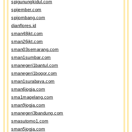
spigunungkidul.com
spijember.com
spijombang.com
dianflores.id
sman48jkt.com
sman26jkt.com
sman03semarang.com
sman1sumbar.com
smanegeri1bantul.com
smanegeri1bogor.com
sman1surabaya.com
sman6jogja.com
sma1magelang.com
sman9jogja.com
smanegeri3bandung.com
smasutomo1.com
sman5jogja.com