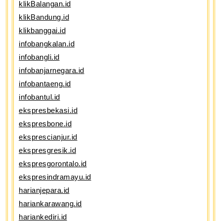
klikBalangan.id
klikBandung.id
klikbanggai.id
infobangkalan.id
infobangli.id
infobanjarnegara.id
infobantaeng.id
infobantul.id
ekspresbekasi.id
ekspresbone.id
eksprescianjur.id
ekspresgresik.id
ekspresgorontalo.id
ekspresindramayu.id
harianjepara.id
hariankarawang.id
hariankediri.id