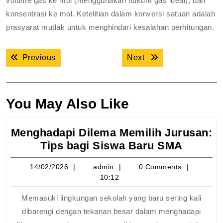
volume gas ke mol (menggunakan hukum gas ideal), dan
konsentrasi ke mol. Ketelitian dalam konversi satuan adalah
prasyarat mutlak untuk menghindari kesalahan perhitungan.
Navigasi
Previous post:
Next post:
Previous
Next
pos
You May Also Like
Menghadapi Dilema Memilih Jurusan:
Mengha
Tips bagi Siswa Baru SMA
Dilema
14/02/2026
admin
14/02/2026
admin
0 Comments
Memili
10:12
Jurusa
Tips
Memasuki lingkungan sekolah yang baru sering kali
bagi
dibarengi dengan tekanan besar dalam menghadapi
Siswa