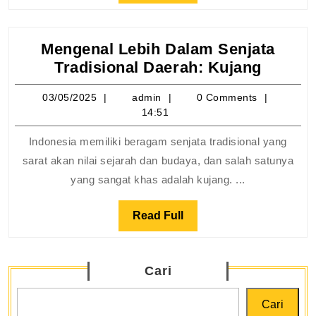
SMA
Full
Mengenal Lebih Dalam Senjata
Mengen
Tradisional Daerah: Kujang
Lebih
03/05/2025
admin
03/05/2025
admin
0 Comments
Dalam
14:51
Senjat
Tradisi
Indonesia memiliki beragam senjata tradisional yang
Daerah
sarat akan nilai sejarah dan budaya, dan salah satunya
Kujang
yang sangat khas adalah kujang. ...
Read
Read Full
Full
Cari
Cari