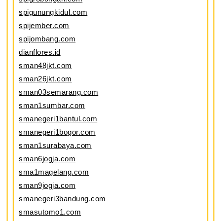
spigunungkidul.com
spijember.com
spijombang.com
dianflores.id
sman48jkt.com
sman26jkt.com
sman03semarang.com
sman1sumbar.com
smanegeri1bantul.com
smanegeri1bogor.com
sman1surabaya.com
sman6jogja.com
sma1magelang.com
sman9jogja.com
smanegeri3bandung.com
smasutomo1.com