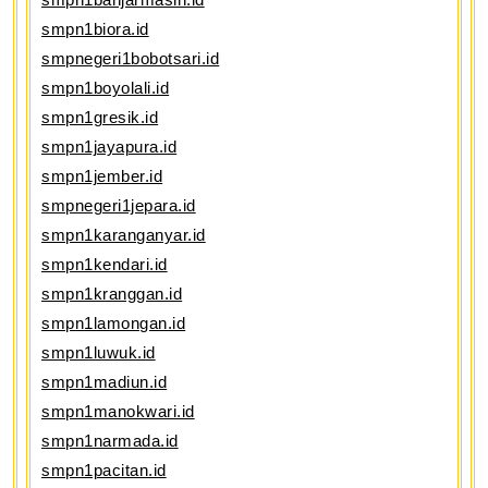
smpn1biora.id
smpnegeri1bobotsari.id
smpn1boyolali.id
smpn1gresik.id
smpn1jayapura.id
smpn1jember.id
smpnegeri1jepara.id
smpn1karanganyar.id
smpn1kendari.id
smpn1kranggan.id
smpn1lamongan.id
smpn1luwuk.id
smpn1madiun.id
smpn1manokwari.id
smpn1narmada.id
smpn1pacitan.id