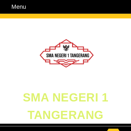
Skip
Menu
Menu
to
content
Skip
to
Content
SMA NEGERI 1
TANGERANG