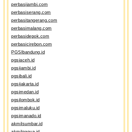
perbasijambi.com
perbasiserang.com
perbasitangerang.com
perbasimalang.com
perbasidepok.com
perbasicirebon.com
PGSIbandung.id
pgsiaceh.id
pgsijambi.id
pgsibali.id
pgsijakarta.id
pgsimedan.id
pgsilombok.id
pgsimaluku.id
pgsimanado.id
akmilsumbar.id
akmilpapua.id