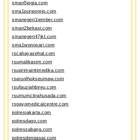
sman5jogja.com
sma1purworejo.com
smanegeri1jember.com
sman2bekasi.com
smanegeri47jkt.com
sma1wonosari.com
rscahayasehat.com
rsumalikasim.com
rsuprimaintimedika.com
rsarunlhokseumaw.com
rsufauziahbireu.com
rsumumcitrahusada.com
rsgayomedicalcentre.com
polresjakarta.com
polresdago.com
polressabang.com
polresdenpasar.com