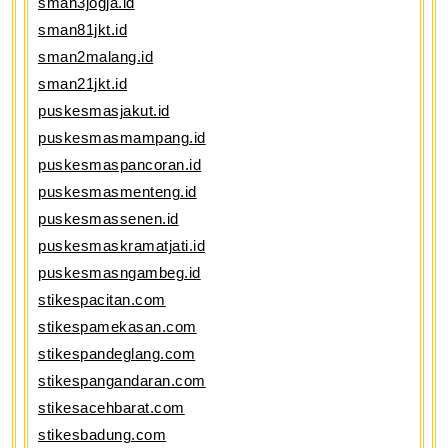
sman3jogja.id
sman81jkt.id
sman2malang.id
sman21jkt.id
puskesmasjakut.id
puskesmasmampang.id
puskesmaspancoran.id
puskesmasmenteng.id
puskesmassenen.id
puskesmaskramatjati.id
puskesmasngambeg.id
stikespacitan.com
stikespamekasan.com
stikespandeglang.com
stikespangandaran.com
stikesacehbarat.com
stikesbadung.com