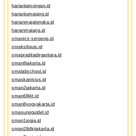
harianlamongan.id
harianlumajang.id
harianmajalengka.id
harianmalang.id
smanics-serpong.id
smakstlouis.id
smapraditadirgantara.id
sman8jakarta.id
smalabschool.id
smaskanisius.id
sman2jakarta.id
sman68jkt.id
sman8yogyakarta.id
smasungguldel.id
sman1jogja.id
sman28dkijakarta.id