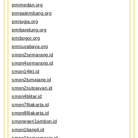
pmimedan.org
pmipalembang.org
pmijogja.org
pmibandung.org
pmibogor.org
pmisurabaya.org
smpn2semarang.id
smpn4semarang.id
smpn14jkt.id
smpn2lumajang.id
smpn2sutojayan.id
smpn4blitar.id
smpn78jakarta.id
smpn88jakarta.id
smpnegeri1ambon.id
smpn1bangil.id
smpn1banjarmasin.id