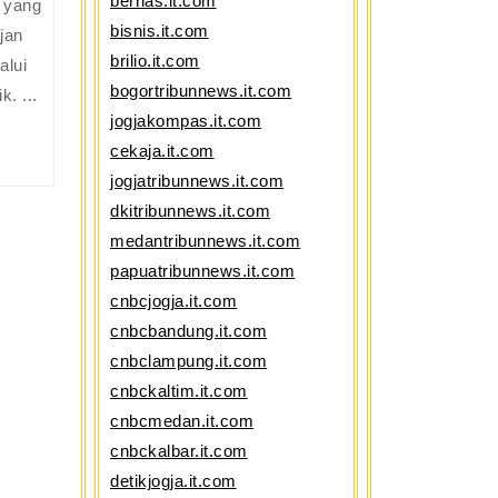
Laut
bernas.it.com
n yang
dan
bisnis.it.com
jan
Penguapan
brilio.it.com
alui
dalam
bogortribunnews.it.com
. ...
Curah
jogjakompas.it.com
Hujan
cekaja.it.com
Tropis
jogjatribunnews.it.com
dkitribunnews.it.com
medantribunnews.it.com
papuatribunnews.it.com
cnbcjogja.it.com
cnbcbandung.it.com
cnbclampung.it.com
cnbckaltim.it.com
cnbcmedan.it.com
cnbckalbar.it.com
detikjogja.it.com