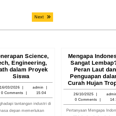
Next post:
Next
nerapan Science,
Mengapa Indones
ech, Engineering,
Sangat Lembap
ath dalam Proyek
Peran Laut da
Penerapan
Siswa
Penguapan dal
Science,
Curah Hujan Trop
16/03/2026
admin
16/03/2026
admin
Tech,
0 Comments
15:04
26/10/20
26/10/2025
admi
Engineering,
0 Comments
14:
Math
hadapi tantangan industri di
dalam
Pertanyaan Mengapa Indon
masa depan memerlukan