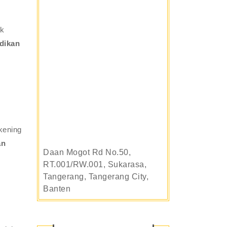
uk
idikan
kening
an
Daan Mogot Rd No.50,
RT.001/RW.001, Sukarasa,
Tangerang, Tangerang City,
Banten