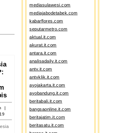
mediasulawesi.com
mediajabodetabek.com
kabarflores.com
seputarmetro.com
aktual.it.com
akurat.it.com
antara.it.com
analisadaily.it.com
ia
antv.it.com
?:
antvklik.it.com
n
ayojakarta.it.com
am
ayobandung.it.com
Mengapa
is
beritabali.it.com
Indonesia
25
admin
n
Sangat
bangsaonline.it.com
19
Lembap?:
beritajatim.it.com
Peran
beritasatu.it.com
esia