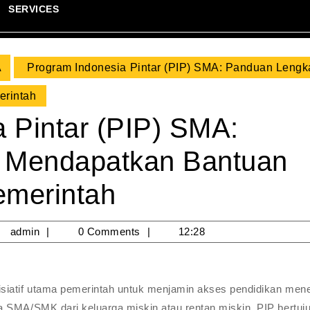
SERVICES
A
Program Indonesia Pintar (PIP) SMA: Panduan Lengk
erintah
 Pintar (PIP) SMA:
 Mendapatkan Bantuan
emerintah
/09/2025
admin
admin
0 Comments
12:28
isiatif utama pemerintah untuk menjamin akses pendidikan men
a SMA/SMK dari keluarga miskin atau rentan miskin. PIP bertuj