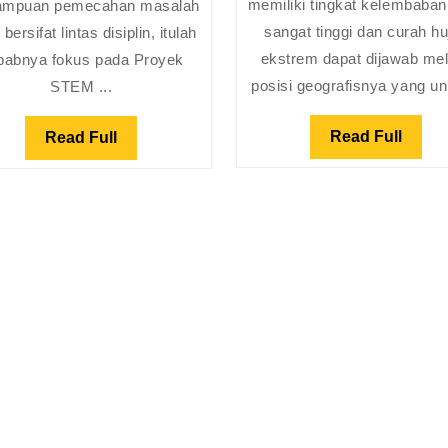
Proyek
memiliki tingkat kelembaba
mpuan pemecahan masalah
Siswa
sangat tinggi dan curah hu
bersifat lintas disiplin, itulah
ekstrem dapat dijawab mel
babnya fokus pada Proyek
posisi geografisnya yang unik
STEM ...
Read
Read
Read Full
Read Full
Full
Full