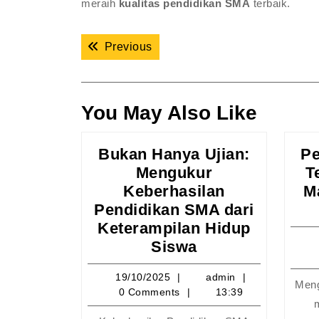
meraih
kualitas pendidikan SMA
terbaik.
Navigasi
Previous post:
Previous
pos
You May Also Like
Bukan Hanya Ujian:
Pe
Mengukur
T
Keberhasilan
M
Pendidikan SMA dari
Keterampilan Hidup
Bukan
Siswa
Hanya
19/10/2025
admin
19/10/2025
admin
Ujian:
Meng
0 Comments
13:39
Mengukur