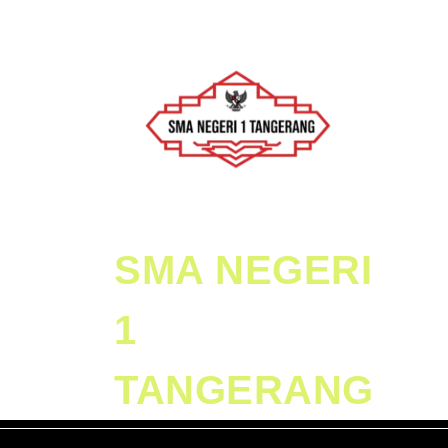
Skip
to
content
Skip
to
Content
SMA NEGERI
1
TANGERANG