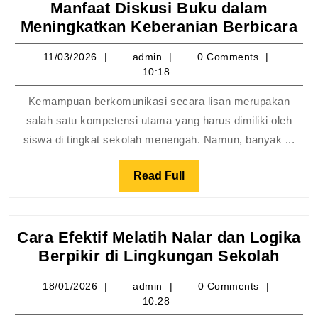
Manfaat Diskusi Buku dalam
Ma
Meningkatkan Keberanian Berbicara
Di
11/03/2026
admin
11/03/2026
admin
0 Comments
Bu
10:18
da
Me
Kemampuan berkomunikasi secara lisan merupakan
Ke
salah satu kompetensi utama yang harus dimiliki oleh
Be
siswa di tingkat sekolah menengah. Namun, banyak ...
Read
Read Full
Full
Cara Efektif Melatih Nalar dan Logika
Cara
Berpikir di Lingkungan Sekolah
Efekt
18/01/2026
admin
18/01/2026
admin
0 Comments
Mela
10:28
Nala