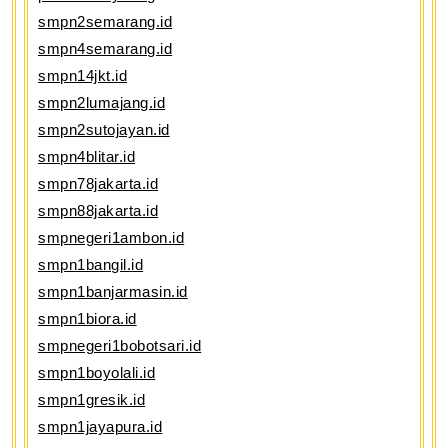
smpn2semarang.id
smpn4semarang.id
smpn14jkt.id
smpn2lumajang.id
smpn2sutojayan.id
smpn4blitar.id
smpn78jakarta.id
smpn88jakarta.id
smpnegeri1ambon.id
smpn1bangil.id
smpn1banjarmasin.id
smpn1biora.id
smpnegeri1bobotsari.id
smpn1boyolali.id
smpn1gresik.id
smpn1jayapura.id