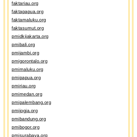
faktariau.org
faktapapua.org
faktamaluku.org
faktasumut.org
pmidkijakarta.org
pmibali.org
pmijambi.org
pmigorontalo.org
pmimaluku.org
pmipapua.org
pmiriau.org
pmimedan.org
pmipalembang.org
pmijogja.org
pmibandung.org
pmibogor.org
pmisurabaya.org