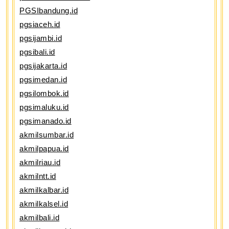
PGSIbandung.id
pgsiaceh.id
pgsijambi.id
pgsibali.id
pgsijakarta.id
pgsimedan.id
pgsilombok.id
pgsimaluku.id
pgsimanado.id
akmilsumbar.id
akmilpapua.id
akmilriau.id
akmilntt.id
akmilkalbar.id
akmilkalsel.id
akmilbali.id