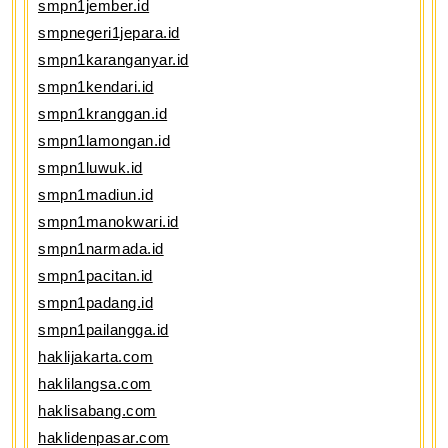
smpn1jember.id
smpnegeri1jepara.id
smpn1karanganyar.id
smpn1kendari.id
smpn1kranggan.id
smpn1lamongan.id
smpn1luwuk.id
smpn1madiun.id
smpn1manokwari.id
smpn1narmada.id
smpn1pacitan.id
smpn1padang.id
smpn1pailangga.id
haklijakarta.com
haklilangsa.com
haklisabang.com
haklidenpasar.com