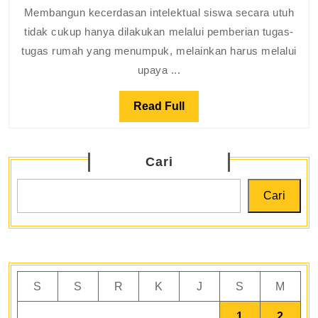
dan
Membangun kecerdasan intelektual siswa secara utuh
Logi
tidak cukup hanya dilakukan melalui pemberian tugas-
Berpi
tugas rumah yang menumpuk, melainkan harus melalui
di
upaya ...
Ling
Seko
Read
Read Full
Full
Cari
Cari
S
S
R
K
J
S
M
1
2