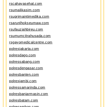
rscahayasehat.com
rsumalikasim.com
rsuprimaintimedika.com
rsarunlhokseumaw.com
rsufauziahbireu.com
rsumumcitrahusada.com
rsgayomedicalcentre.com
polresjakarta.com
polresdago.com
polressabang.com
polresdenpasar.com
polresbanten.com
polresjambi.com
polressamarinda.com
polresbanjarmasin.com
polresbatam.com
polresambon.com