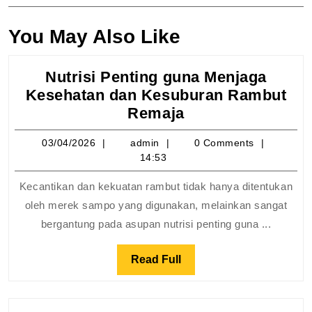
You May Also Like
Nutrisi Penting guna Menjaga
Kesehatan dan Kesuburan Rambut
Nutrisi
Remaja
Penting
03/04/2026
admin
03/04/2026
admin
0 Comments
guna
14:53
Menjaga
Kesehatan
Kecantikan dan kekuatan rambut tidak hanya ditentukan
dan
oleh merek sampo yang digunakan, melainkan sangat
Kesuburan
bergantung pada asupan nutrisi penting guna ...
Rambut
Remaja
Read
Read Full
Full