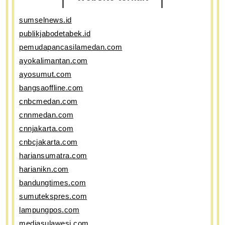
sumselnews.id
publikjabodetabek.id
pemudapancasilamedan.com
ayokalimantan.com
ayosumut.com
bangsaoffline.com
cnbcmedan.com
cnnmedan.com
cnnjakarta.com
cnbcjakarta.com
hariansumatra.com
harianikn.com
bandungtimes.com
sumutekspres.com
lampungpos.com
mediasulawesi.com