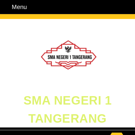
Skip
Menu
Menu
to
content
Skip
to
Content
SMA NEGERI 1
TANGERANG