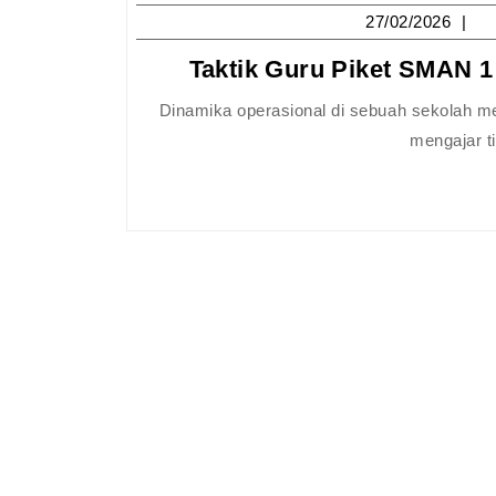
27
27/02/2026
Taktik Guru Piket SMAN 
Dinamika operasional di sebuah sekolah menengah atas sering kali menghadapi tantangan saat proses belajar
mengajar ti