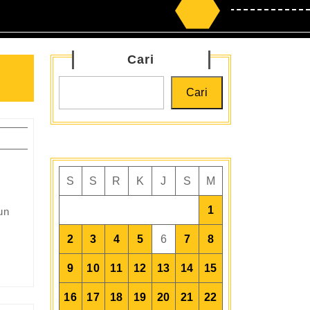
Search
for:
Cari
Cari
S
S
R
K
J
S
M
1
2
3
4
5
6
7
8
9
10
11
12
13
14
15
16
17
18
19
20
21
22