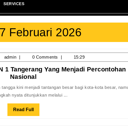
SERVICES
7 Februari 2026
/02/2026
admin
admin
0 Comments
15:29
 1 Tangerang Yang Menjadi Percontohan
Gerakan
Nasional
Zero
Waste
gkah nyata ditunjukkan melalui ...
SMAN
1
Read
Read Full
Tangerang
Full
Yang