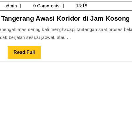
Menjadi
/02/2026
admin
admin
0 Comments
13:19
Percontohan
Nasional
1 Tangerang Awasi Koridor di Jam Kosong
dak berjalan sesuai jadwal, atau ...
Read
Read Full
Full