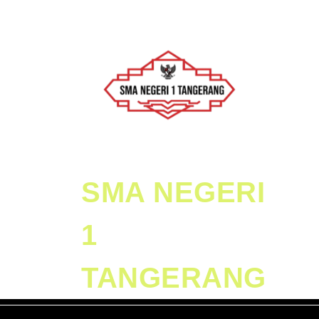
Skip
to
content
Skip
to
Content
SMA NEGERI
1
TANGERANG