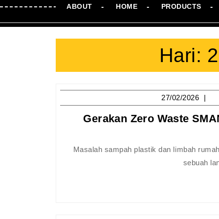
ABOUT
HOME
PRODUCTS
Hari:
2
27
27/02/2026
Gerakan Zero Waste SMAN
Masalah sampah plastik dan limbah rumah tangga kini menjadi tantangan besar bagi kota-kota besar, namun
sebuah lan