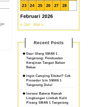
23
24
25
26
27
28
Taktik
Februari 2026
Guru
« Jan
Mar »
Piket
SMAN
1
Recent Posts
Tangerang
Awasi
Daur Ulang SMAN 1
Koridor
Tangerang: Pembuatan
Kerajinan Tangan Bahan
di
Bekas
Jam
Kosong
Ingin Camping Ekskul? Cek
Prosedur Izin SMAN 1
Tangerang Dulu!
Inovasi Baterai Ramah
Lingkungan Limbah Kulit
Pisang SMAN 1 Tangerang