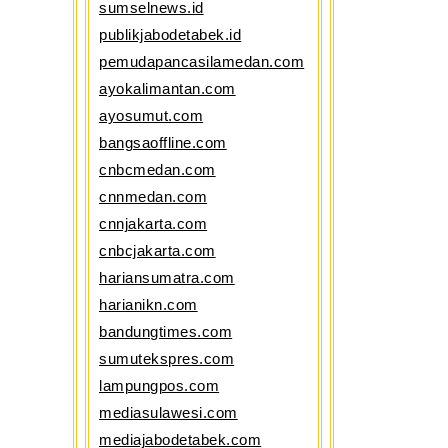
sumselnews.id
publikjabodetabek.id
pemudapancasilamedan.com
ayokalimantan.com
ayosumut.com
bangsaoffline.com
cnbcmedan.com
cnnmedan.com
cnnjakarta.com
cnbcjakarta.com
hariansumatra.com
harianikn.com
bandungtimes.com
sumutekspres.com
lampungpos.com
mediasulawesi.com
mediajabodetabek.com