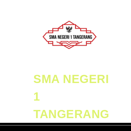
Skip
to
content
Skip
to
Content
SMA NEGERI
1
TANGERANG