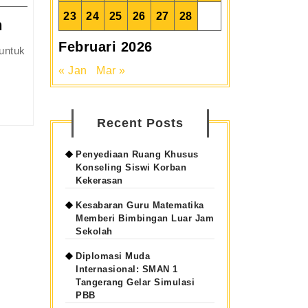
Isu
Sosial
23
24
25
26
27
28
Menumbuhkan
h
Jiwa
Februari 2026
Kepemimpinan
« Jan
Mar »
Melalui
Kegiatan
OSIS
Recent Posts
di
Sekolah
Penyediaan Ruang Khusus
Konseling Siswi Korban
Kekerasan
Kesabaran Guru Matematika
Memberi Bimbingan Luar Jam
Sekolah
Diplomasi Muda
Internasional: SMAN 1
Tangerang Gelar Simulasi
PBB