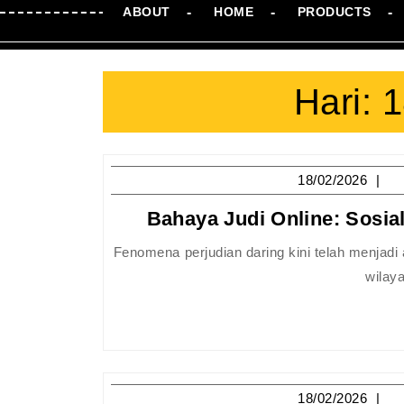
ABOUT
HOME
PRODUCTS
Hari:
1
18
18/02/2026
Bahaya Judi Online: Sosia
Fenomena perjudian daring kini telah menjadi ancaman serius bagi kalangan remaja di kota-kota besar, termasuk di
wilaya
18
18/02/2026