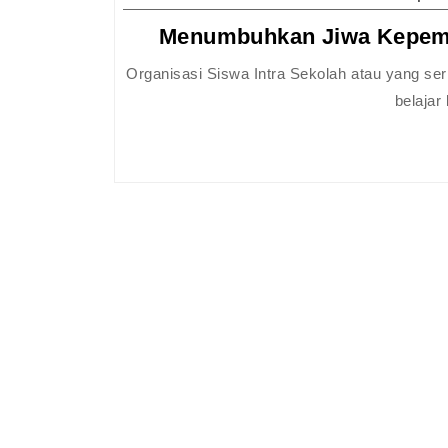
Menumbuhkan Jiwa Kepemim
Organisasi Siswa Intra Sekolah atau yang sering disebut sebagai OSIS merupakan wadah utama bagi pelajar untuk
belajar