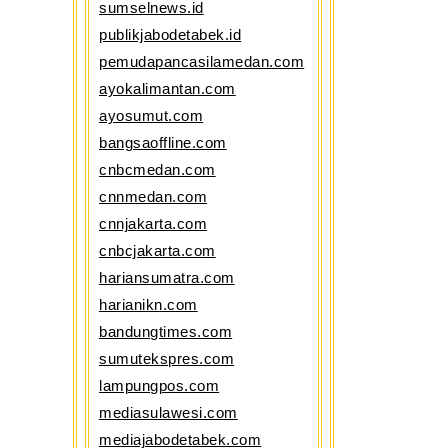
sumselnews.id
publikjabodetabek.id
pemudapancasilamedan.com
ayokalimantan.com
ayosumut.com
bangsaoffline.com
cnbcmedan.com
cnnmedan.com
cnnjakarta.com
cnbcjakarta.com
hariansumatra.com
harianikn.com
bandungtimes.com
sumutekspres.com
lampungpos.com
mediasulawesi.com
mediajabodetabek.com