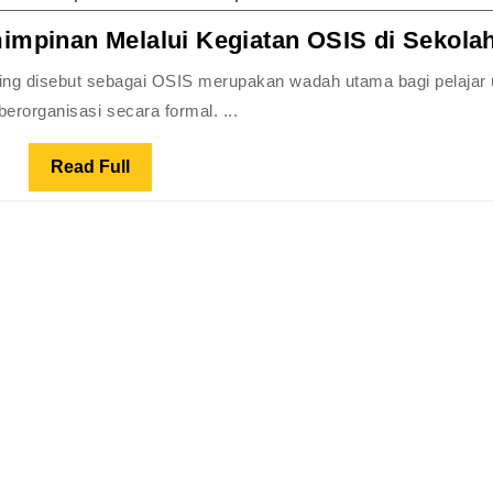
pinan Melalui Kegiatan OSIS di Sekola
 berorganisasi secara formal. ...
Read
Read Full
Full