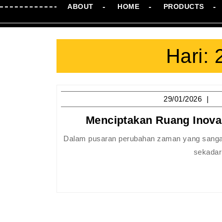
ABOUT
HOME
PRODUCTS
Hari:
29
29/01/2026
Menciptakan Ruang Inova
Dalam pusaran perubahan zaman yang sangat cepat, institusi pendidikan dan organisasi dituntut untuk tidak hanya
sekadar 