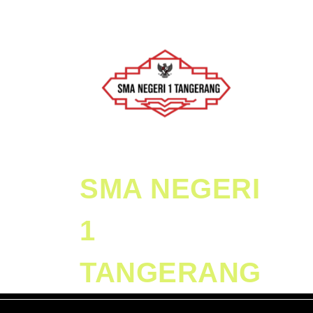
Skip
to
content
Skip
to
Content
SMA NEGERI
1
TANGERANG