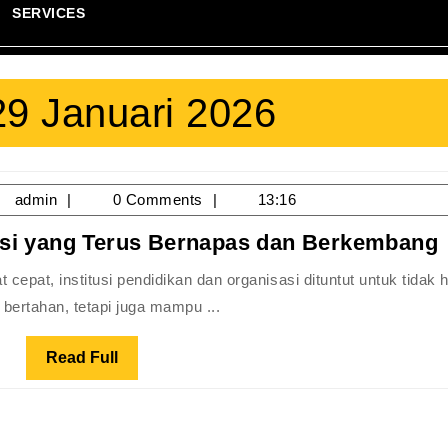
SERVICES
29 Januari 2026
/01/2026
admin
admin
0 Comments
13:16
si yang Terus Bernapas dan Berkembang
I
bertahan, tetapi juga mampu ...
Read
Read Full
Full