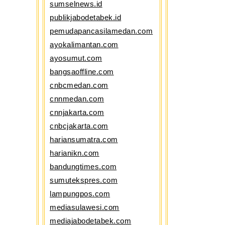
sumselnews.id
publikjabodetabek.id
pemudapancasilamedan.com
ayokalimantan.com
ayosumut.com
bangsaoffline.com
cnbcmedan.com
cnnmedan.com
cnnjakarta.com
cnbcjakarta.com
hariansumatra.com
harianikn.com
bandungtimes.com
sumutekspres.com
lampungpos.com
mediasulawesi.com
mediajabodetabek.com