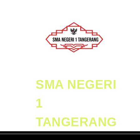
Skip
to
content
Skip
to
Content
SMA NEGERI
1
TANGERANG