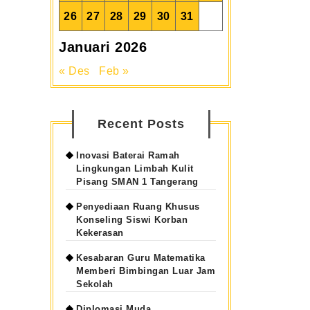
awab
26
27
28
29
30
31
Januari 2026
« Des
Feb »
Recent Posts
Inovasi Baterai Ramah
Lingkungan Limbah Kulit
Pisang SMAN 1 Tangerang
Penyediaan Ruang Khusus
Konseling Siswi Korban
Kekerasan
Kesabaran Guru Matematika
Memberi Bimbingan Luar Jam
Sekolah
Diplomasi Muda