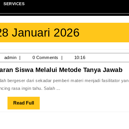
SERVICES
28 Januari 2026
/01/2026
admin
admin
0 Comments
10:16
C
laran Siswa Melalui Metode Tanya Jawab
G
Me
ing rasa ingin tahu. Salah ...
Pe
S
Read
Read Full
Me
Full
M
T