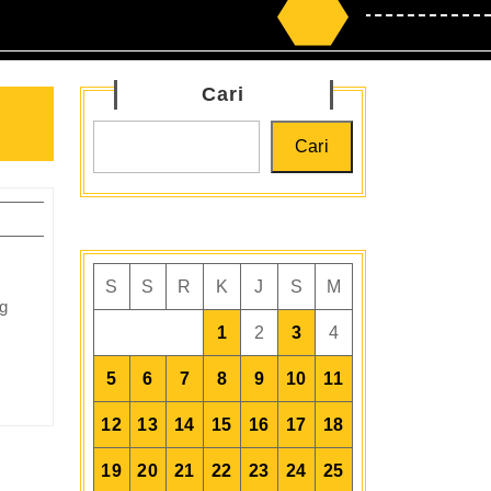
Search
for:
Cari
Cari
ara
S
S
R
K
J
S
M
uru
latih
1
2
3
4
nalaran
iswa
5
6
7
8
9
10
11
lalui
12
13
14
15
16
17
18
etode
anya
19
20
21
22
23
24
25