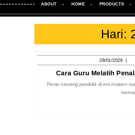
ABOUT
HOME
PRODUCTS
Hari:
28
28/01/2026
Cara Guru Melatih Pena
Peran seorang pendidik di era modern sudah bergeser dari sekadar pemberi materi menjadi fasilitator yang
memanc