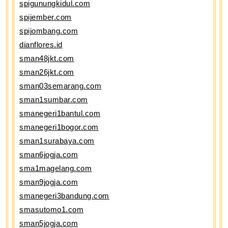
spigunungkidul.com
spijember.com
spijombang.com
dianflores.id
sman48jkt.com
sman26jkt.com
sman03semarang.com
sman1sumbar.com
smanegeri1bantul.com
smanegeri1bogor.com
sman1surabaya.com
sman6jogja.com
sma1magelang.com
sman9jogja.com
smanegeri3bandung.com
smasutomo1.com
sman5jogja.com