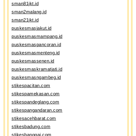
sman81jkt.id
sman2malang.id
sman21jkt.id
puskesmasjakut.id
puskesmasmampang.id
puskesmaspancoran.id
puskesmasmenteng.id
puskesmassenen.id
puskesmaskramatjati.id
puskesmasngambeg.id
stikespacitan.com
stikespamekasan.com
stikespandeglang.com
stikespangandaran.com
stikesacehbarat.com
stikesbadung.com
stikesbanggai.com