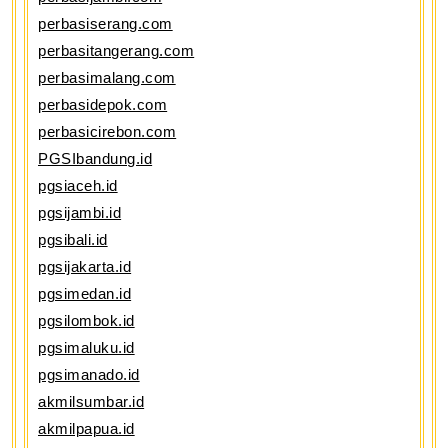
perbasiserang.com
perbasitangerang.com
perbasimalang.com
perbasidepok.com
perbasicirebon.com
PGSIbandung.id
pgsiaceh.id
pgsijambi.id
pgsibali.id
pgsijakarta.id
pgsimedan.id
pgsilombok.id
pgsimaluku.id
pgsimanado.id
akmilsumbar.id
akmilpapua.id