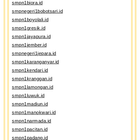
smpn1biora.id
smpnegeri1bobotsari.id
smpn1boyolali.id
smpn1gresik.id
smpn1jayapura.id
smpn1jember.id
smpnegeri1jepara.id
smpn1karanganyar.id
smpn1kendari.id
smpn1kranggan.id
smpn1lamongan.id
smpn1luwuk.id
smpn1madiun.id
smpn1manokwari.id
smpn1narmada.id
smpn1pacitan.id
smpn1padang.id