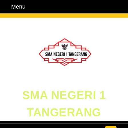
Skip
Menu
Menu
to
content
Skip
to
Content
SMA NEGERI 1
TANGERANG