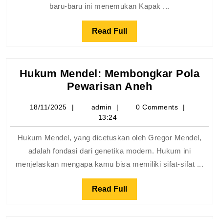
Kehid
baru-baru ini menemukan Kapak ...
Purba
Irak
Read
Read Full
Full
Hukum Mendel: Membongkar Pola
Hukum
Pewarisan Aneh
Mendel:
18/11/2025
admin
18/11/2025
admin
0 Comments
Membongka
13:24
Pola
Pewarisan
Hukum Mendel, yang dicetuskan oleh Gregor Mendel,
Aneh
adalah fondasi dari genetika modern. Hukum ini
menjelaskan mengapa kamu bisa memiliki sifat-sifat ...
Read
Read Full
Full