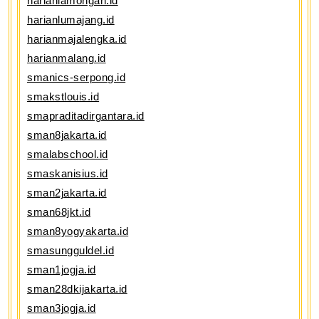
harianlamongan.id
harianlumajang.id
harianmajalengka.id
harianmalang.id
smanics-serpong.id
smakstlouis.id
smapraditadirgantara.id
sman8jakarta.id
smalabschool.id
smaskanisius.id
sman2jakarta.id
sman68jkt.id
sman8yogyakarta.id
smasungguldel.id
sman1jogja.id
sman28dkijakarta.id
sman3jogja.id