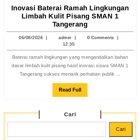
Inovasi Baterai Ramah Lingkungan
Limbah Kulit Pisang SMAN 1
Inovasi
Tangerang
Baterai
06/08/2026
admin
06/08/2026
admin
0 Comments
Ramah
12:35
Lingkungan
Limbah
Baterai ramah lingkungan yang mengandalkan bahan
Kulit
dasar limbah kulit pisang hasil inovasi siswa SMAN 1
Pisang
Tangerang sukses menarik perhatian publik ...
SMAN
1
Read
Read Full
Tangerang
Full
Cari
Cari