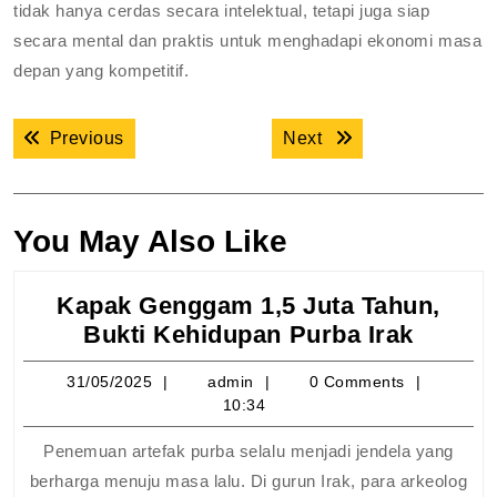
tidak hanya cerdas secara intelektual, tetapi juga siap
secara mental dan praktis untuk menghadapi ekonomi masa
depan yang kompetitif.
Navigasi
Previous post:
Next post:
Previous
Next
pos
You May Also Like
Kapak Genggam 1,5 Juta Tahun,
Kapak
Bukti Kehidupan Purba Irak
Gengg
31/05/2025
admin
31/05/2025
admin
0 Comments
1,5
10:34
Juta
Tahun,
Penemuan artefak purba selalu menjadi jendela yang
Bukti
berharga menuju masa lalu. Di gurun Irak, para arkeolog