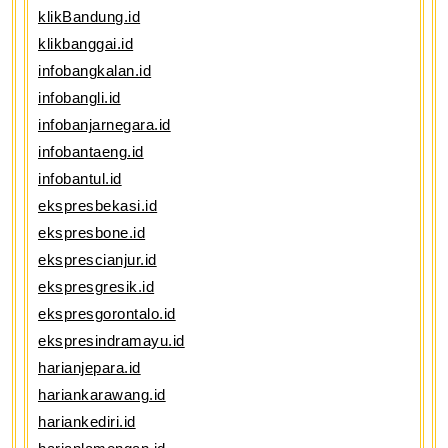
klikBandung.id
klikbanggai.id
infobangkalan.id
infobangli.id
infobanjarnegara.id
infobantaeng.id
infobantul.id
ekspresbekasi.id
ekspresbone.id
eksprescianjur.id
ekspresgresik.id
ekspresgorontalo.id
ekspresindramayu.id
harianjepara.id
hariankarawang.id
hariankediri.id