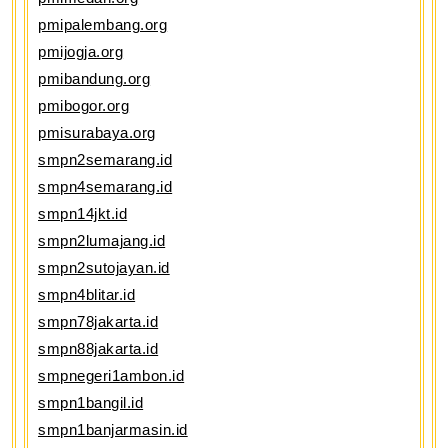
pmipalembang.org
pmijogja.org
pmibandung.org
pmibogor.org
pmisurabaya.org
smpn2semarang.id
smpn4semarang.id
smpn14jkt.id
smpn2lumajang.id
smpn2sutojayan.id
smpn4blitar.id
smpn78jakarta.id
smpn88jakarta.id
smpnegeri1ambon.id
smpn1bangil.id
smpn1banjarmasin.id