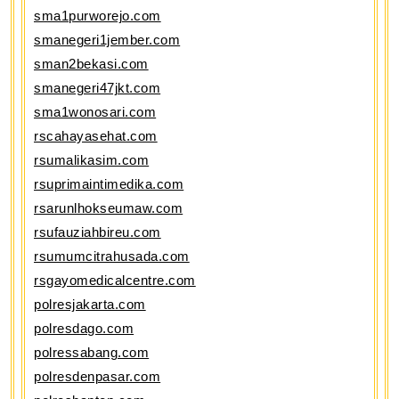
sma1purworejo.com
smanegeri1jember.com
sman2bekasi.com
smanegeri47jkt.com
sma1wonosari.com
rscahayasehat.com
rsumalikasim.com
rsuprimaintimedika.com
rsarunlhokseumaw.com
rsufauziahbireu.com
rsumumcitrahusada.com
rsgayomedicalcentre.com
polresjakarta.com
polresdago.com
polressabang.com
polresdenpasar.com