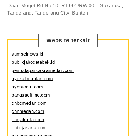
Daan Mogot Rd No.50, RT.001/RW.001, Sukarasa,
Tangerang, Tangerang City, Banten
Website terkait
sumselnews.id
publikjabodetabek.id
pemudapancasilamedan.com
ayokalimantan.com
ayosumut.com
bangsaoffline.com
cnbcmedan.com
cnnmedan.com
cnnjakarta.com
cnbcjakarta.com
hariansumatra.com