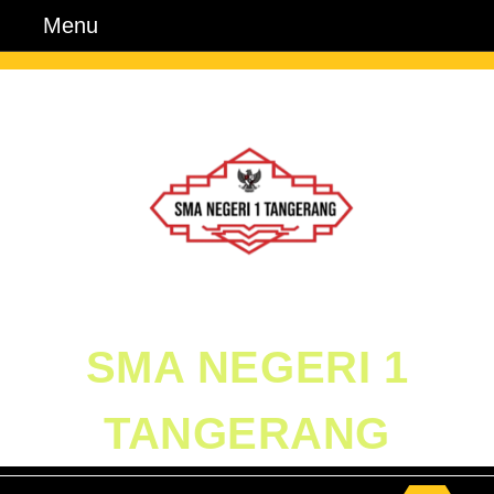
Skip
Menu
Menu
to
content
Skip
to
Content
SMA NEGERI 1
TANGERANG