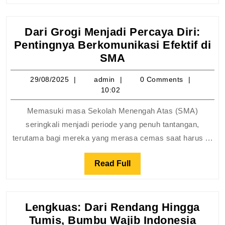
Dari Grogi Menjadi Percaya Diri:
Pentingnya Berkomunikasi Efektif di
Dari
SMA
Grogi
29/08/2025
admin
29/08/2025
admin
0 Comments
Menjadi
10:02
Percaya
Diri:
Memasuki masa Sekolah Menengah Atas (SMA)
Pentingnya
seringkali menjadi periode yang penuh tantangan,
Berkomunikasi
terutama bagi mereka yang merasa cemas saat harus ...
Efektif
di
Read
Read Full
SMA
Full
Lengkuas: Dari Rendang Hingga
Leng
Tumis, Bumbu Wajib Indonesia