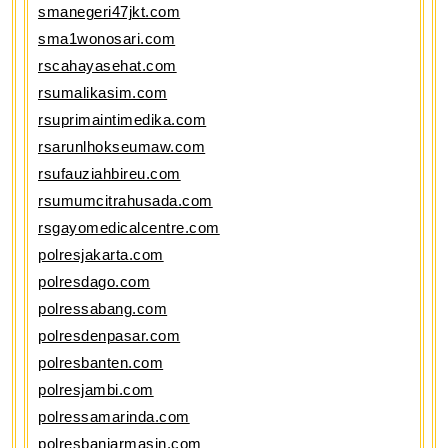
smanegeri47jkt.com
sma1wonosari.com
rscahayasehat.com
rsumalikasim.com
rsuprimaintimedika.com
rsarunlhokseumaw.com
rsufauziahbireu.com
rsumumcitrahusada.com
rsgayomedicalcentre.com
polresjakarta.com
polresdago.com
polressabang.com
polresdenpasar.com
polresbanten.com
polresjambi.com
polressamarinda.com
polresbanjarmasin.com