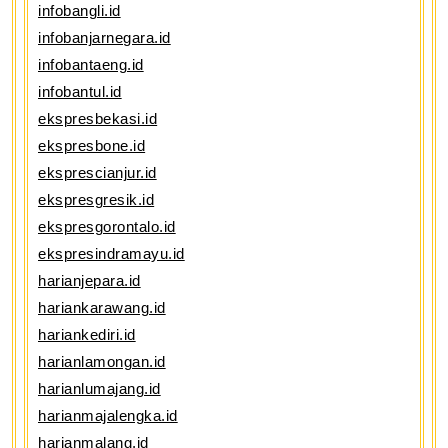
infobangli.id
infobanjarnegara.id
infobantaeng.id
infobantul.id
ekspresbekasi.id
ekspresbone.id
eksprescianjur.id
ekspresgresik.id
ekspresgorontalo.id
ekspresindramayu.id
harianjepara.id
hariankarawang.id
hariankediri.id
harianlamongan.id
harianlumajang.id
harianmajalengka.id
harianmalang.id