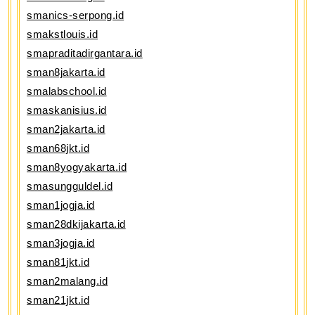
smanics-serpong.id
smakstlouis.id
smapraditadirgantara.id
sman8jakarta.id
smalabschool.id
smaskanisius.id
sman2jakarta.id
sman68jkt.id
sman8yogyakarta.id
smasungguldel.id
sman1jogja.id
sman28dkijakarta.id
sman3jogja.id
sman81jkt.id
sman2malang.id
sman21jkt.id