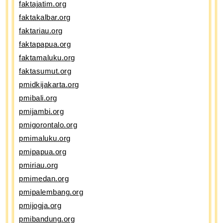
faktajatim.org
faktakalbar.org
faktariau.org
faktapapua.org
faktamaluku.org
faktasumut.org
pmidkijakarta.org
pmibali.org
pmijambi.org
pmigorontalo.org
pmimaluku.org
pmipapua.org
pmiriau.org
pmimedan.org
pmipalembang.org
pmijogja.org
pmibandung.org