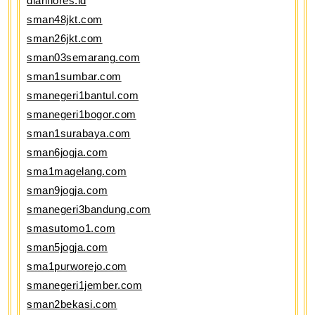
dianflores.id
sman48jkt.com
sman26jkt.com
sman03semarang.com
sman1sumbar.com
smanegeri1bantul.com
smanegeri1bogor.com
sman1surabaya.com
sman6jogja.com
sma1magelang.com
sman9jogja.com
smanegeri3bandung.com
smasutomo1.com
sman5jogja.com
sma1purworejo.com
smanegeri1jember.com
sman2bekasi.com