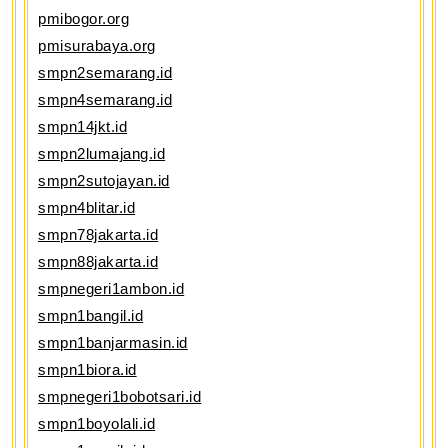
pmibogor.org
pmisurabaya.org
smpn2semarang.id
smpn4semarang.id
smpn14jkt.id
smpn2lumajang.id
smpn2sutojayan.id
smpn4blitar.id
smpn78jakarta.id
smpn88jakarta.id
smpnegeri1ambon.id
smpn1bangil.id
smpn1banjarmasin.id
smpn1biora.id
smpnegeri1bobotsari.id
smpn1boyolali.id