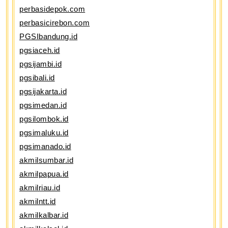
perbasidepok.com
perbasicirebon.com
PGSIbandung.id
pgsiaceh.id
pgsijambi.id
pgsibali.id
pgsijakarta.id
pgsimedan.id
pgsilombok.id
pgsimaluku.id
pgsimanado.id
akmilsumbar.id
akmilpapua.id
akmilriau.id
akmilntt.id
akmilkalbar.id