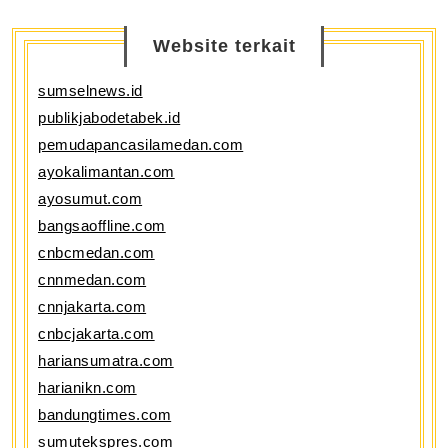
Website terkait
sumselnews.id
publikjabodetabek.id
pemudapancasilamedan.com
ayokalimantan.com
ayosumut.com
bangsaoffline.com
cnbcmedan.com
cnnmedan.com
cnnjakarta.com
cnbcjakarta.com
hariansumatra.com
harianikn.com
bandungtimes.com
sumutekspres.com