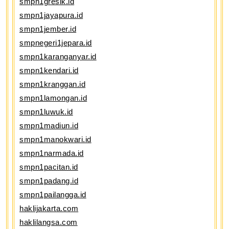
smpn1gresik.id
smpn1jayapura.id
smpn1jember.id
smpnegeri1jepara.id
smpn1karanganyar.id
smpn1kendari.id
smpn1kranggan.id
smpn1lamongan.id
smpn1luwuk.id
smpn1madiun.id
smpn1manokwari.id
smpn1narmada.id
smpn1pacitan.id
smpn1padang.id
smpn1pailangga.id
haklijakarta.com
haklilangsa.com