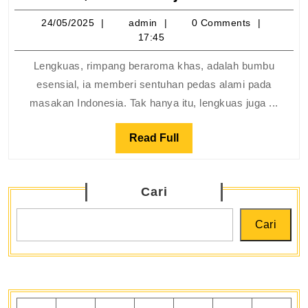
Dari
24/05/2025
admin
24/05/2025
admin
0 Comments
Rend
17:45
Hing
Tumi
Lengkuas, rimpang beraroma khas, adalah bumbu
Bum
esensial, ia memberi sentuhan pedas alami pada
Waji
masakan Indonesia. Tak hanya itu, lengkuas juga ...
Indon
Read
Read Full
Full
Cari
Cari