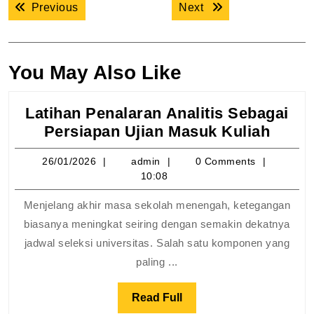
Previous post:
Next post:
Previous
Next
pos
You May Also Like
Latihan Penalaran Analitis Sebagai
Latih
Persiapan Ujian Masuk Kuliah
Penal
26/01/2026
admin
26/01/2026
admin
0 Comments
Analit
10:08
Sebag
Persi
Menjelang akhir masa sekolah menengah, ketegangan
Ujian
biasanya meningkat seiring dengan semakin dekatnya
Masu
jadwal seleksi universitas. Salah satu komponen yang
Kulia
paling ...
Read
Read Full
Full