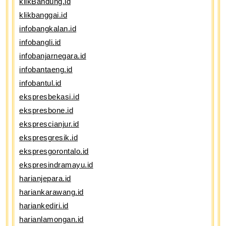
klikBandung.id
klikbanggai.id
infobangkalan.id
infobangli.id
infobanjarnegara.id
infobantaeng.id
infobantul.id
ekspresbekasi.id
ekspresbone.id
eksprescianjur.id
ekspresgresik.id
ekspresgorontalo.id
ekspresindramayu.id
harianjepara.id
hariankarawang.id
hariankediri.id
harianlamongan.id