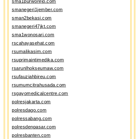
sma1purworejo.com
smanegeri1jember.com
sman2bekasi.com
smanegeri47jkt.com
sma1wonosari.com
rscahayasehat.com
rsumalikasim.com
rsuprimaintimedika.com
rsarunlhokseumaw.com
rsufauziahbireu.com
rsumumcitrahusada.com
rsgayomedicalcentre.com
polresjakarta.com
polresdago.com
polressabang.com
polresdenpasar.com
polresbanten.com