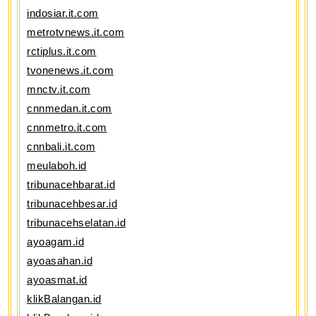
indosiar.it.com
metrotvnews.it.com
rctiplus.it.com
tvonenews.it.com
mnctv.it.com
cnnmedan.it.com
cnnmetro.it.com
cnnbali.it.com
meulaboh.id
tribunacehbarat.id
tribunacehbesar.id
tribunacehselatan.id
ayoagam.id
ayoasahan.id
ayoasmat.id
klikBalangan.id