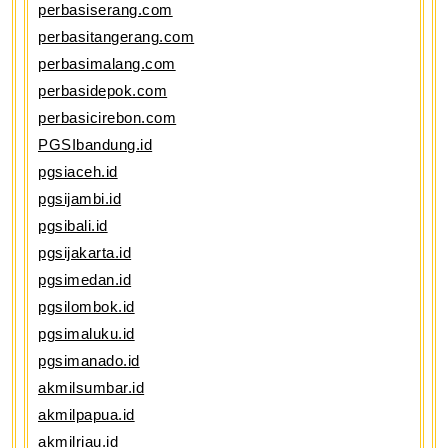
perbasiserang.com
perbasitangerang.com
perbasimalang.com
perbasidepok.com
perbasicirebon.com
PGSIbandung.id
pgsiaceh.id
pgsijambi.id
pgsibali.id
pgsijakarta.id
pgsimedan.id
pgsilombok.id
pgsimaluku.id
pgsimanado.id
akmilsumbar.id
akmilpapua.id
akmilriau.id