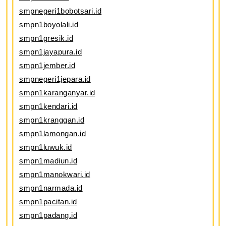
smpnegeri1bobotsari.id
smpn1boyolali.id
smpn1gresik.id
smpn1jayapura.id
smpn1jember.id
smpnegeri1jepara.id
smpn1karanganyar.id
smpn1kendari.id
smpn1kranggan.id
smpn1lamongan.id
smpn1luwuk.id
smpn1madiun.id
smpn1manokwari.id
smpn1narmada.id
smpn1pacitan.id
smpn1padang.id