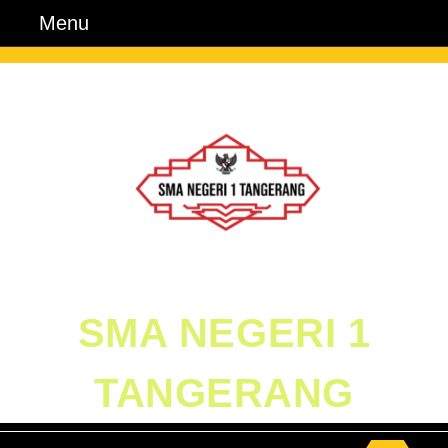
Skip
Menu
Menu
to
content
Skip
to
Content
SMA NEGERI 1
TANGERANG