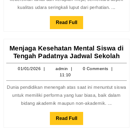
Kesehatan
kualitas udara seringkali luput dari perhatian. ...
Siswa
Read
Read Full
Full
Menjaga Kesehatan Mental Siswa di
Men
Tengah Padatnya Jadwal Sekolah
Kes
01/01/2026
admin
01/01/2026
admin
0 Comments
Men
11:10
Sis
di
Dunia pendidikan menengah atas saat ini menuntut siswa
Ten
untuk memiliki performa yang luar biasa, baik dalam
Pad
bidang akademik maupun non-akademik. ...
Jad
Sek
Read
Read Full
Full