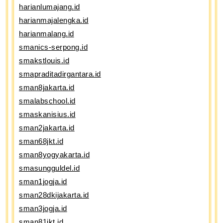
harianlumajang.id
harianmajalengka.id
harianmalang.id
smanics-serpong.id
smakstlouis.id
smapraditadirgantara.id
sman8jakarta.id
smalabschool.id
smaskanisius.id
sman2jakarta.id
sman68jkt.id
sman8yogyakarta.id
smasungguldel.id
sman1jogja.id
sman28dkijakarta.id
sman3jogja.id
sman81jkt.id