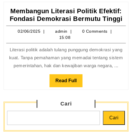
Membangun Literasi Politik Efektif:
Me
Fondasi Demokrasi Bermutu Tinggi
Lit
02/06/2025
admin
02/06/2025
admin
0 Comments
Pol
15:08
Efe
Fo
Literasi politik adalah tulang punggung demokrasi yang
De
kuat. Tanpa pemahaman yang memadai tentang sistem
Be
pemerintahan, hak dan kewajiban warga negara, ...
Tin
Read
Read Full
Full
Cari
Cari