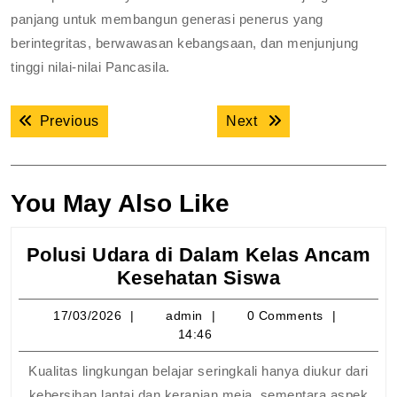
panjang untuk membangun generasi penerus yang
berintegritas, berwawasan kebangsaan, dan menjunjung
tinggi nilai-nilai Pancasila.
Navigasi
Previous post:
Next post:
Previous
Next
pos
You May Also Like
Polusi Udara di Dalam Kelas Ancam
Polusi
Kesehatan Siswa
Udara
17/03/2026
admin
17/03/2026
admin
0 Comments
di
14:46
Dalam
Kelas
Kualitas lingkungan belajar seringkali hanya diukur dari
Ancam
kebersihan lantai dan kerapian meja, sementara aspek