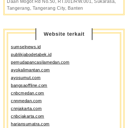
Daan Mogot Rd No.50, RT.001/RW.001, Sukarasa,
Tangerang, Tangerang City, Banten
Website terkait
sumselnews.id
publikjabodetabek.id
pemudapancasilamedan.com
ayokalimantan.com
ayosumut.com
bangsaoffline.com
cnbcmedan.com
cnnmedan.com
cnnjakarta.com
cnbcjakarta.com
hariansumatra.com