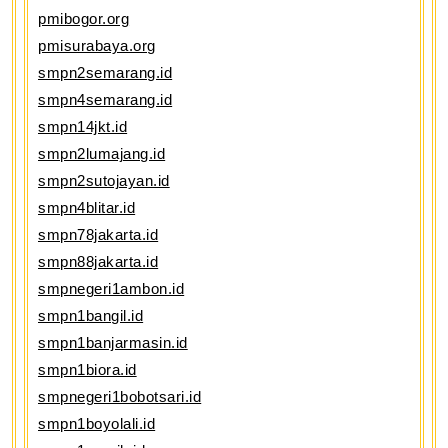
pmibogor.org
pmisurabaya.org
smpn2semarang.id
smpn4semarang.id
smpn14jkt.id
smpn2lumajang.id
smpn2sutojayan.id
smpn4blitar.id
smpn78jakarta.id
smpn88jakarta.id
smpnegeri1ambon.id
smpn1bangil.id
smpn1banjarmasin.id
smpn1biora.id
smpnegeri1bobotsari.id
smpn1boyolali.id