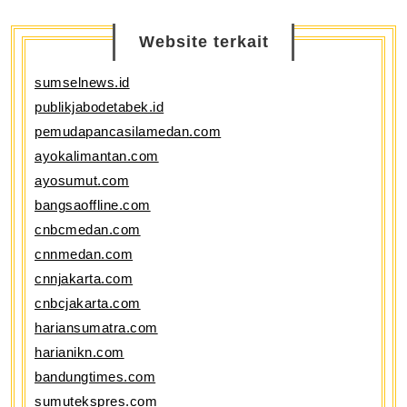
Website terkait
sumselnews.id
publikjabodetabek.id
pemudapancasilamedan.com
ayokalimantan.com
ayosumut.com
bangsaoffline.com
cnbcmedan.com
cnnmedan.com
cnnjakarta.com
cnbcjakarta.com
hariansumatra.com
harianikn.com
bandungtimes.com
sumutekspres.com