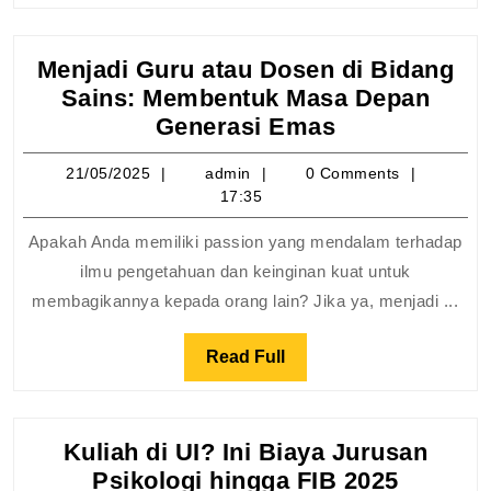
Menjadi Guru atau Dosen di Bidang
Sains: Membentuk Masa Depan
Menjadi
Generasi Emas
Guru
21/05/2025
admin
21/05/2025
admin
0 Comments
atau
17:35
Dosen
di
Apakah Anda memiliki passion yang mendalam terhadap
Bidang
ilmu pengetahuan dan keinginan kuat untuk
Sains:
membagikannya kepada orang lain? Jika ya, menjadi ...
Membentuk
Masa
Read
Read Full
Depan
Full
Generasi
Emas
Kuliah di UI? Ini Biaya Jurusan
Kuliah
Psikologi hingga FIB 2025