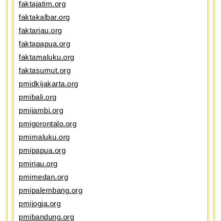
faktajatim.org
faktakalbar.org
faktariau.org
faktapapua.org
faktamaluku.org
faktasumut.org
pmidkijakarta.org
pmibali.org
pmijambi.org
pmigorontalo.org
pmimaluku.org
pmipapua.org
pmiriau.org
pmimedan.org
pmipalembang.org
pmijogja.org
pmibandung.org