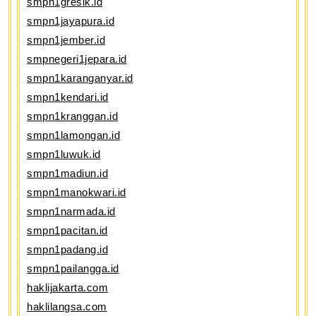
smpn1gresik.id
smpn1jayapura.id
smpn1jember.id
smpnegeri1jepara.id
smpn1karanganyar.id
smpn1kendari.id
smpn1kranggan.id
smpn1lamongan.id
smpn1luwuk.id
smpn1madiun.id
smpn1manokwari.id
smpn1narmada.id
smpn1pacitan.id
smpn1padang.id
smpn1pailangga.id
haklijakarta.com
haklilangsa.com