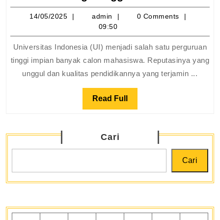
di
14/05/2025
admin
14/05/2025
admin
0 Comments
UI?
09:50
Ini
Biaya
Universitas Indonesia (UI) menjadi salah satu perguruan
Jurusa
tinggi impian banyak calon mahasiswa. Reputasinya yang
Psikolo
unggul dan kualitas pendidikannya yang terjamin ...
hingga
FIB
Read
Read Full
2025
Full
Cari
Cari