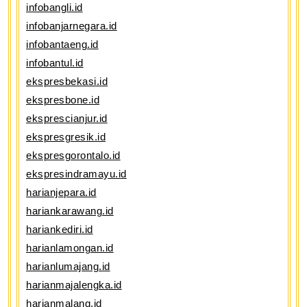
infobangli.id
infobanjarnegara.id
infobantaeng.id
infobantul.id
ekspresbekasi.id
ekspresbone.id
eksprescianjur.id
ekspresgresik.id
ekspresgorontalo.id
ekspresindramayu.id
harianjepara.id
hariankarawang.id
hariankediri.id
harianlamongan.id
harianlumajang.id
harianmajalengka.id
harianmalang.id