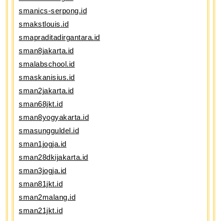
smanics-serpong.id
smakstlouis.id
smapraditadirgantara.id
sman8jakarta.id
smalabschool.id
smaskanisius.id
sman2jakarta.id
sman68jkt.id
sman8yogyakarta.id
smasungguldel.id
sman1jogja.id
sman28dkijakarta.id
sman3jogja.id
sman81jkt.id
sman2malang.id
sman21jkt.id