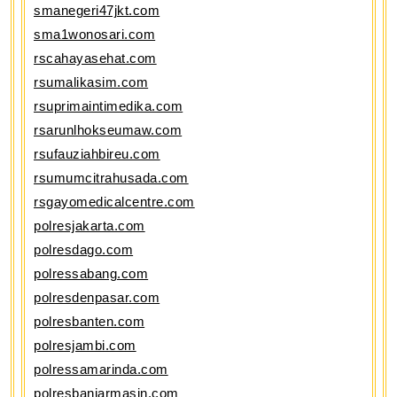
smanegeri47jkt.com
sma1wonosari.com
rscahayasehat.com
rsumalikasim.com
rsuprimaintimedika.com
rsarunlhokseumaw.com
rsufauziahbireu.com
rsumumcitrahusada.com
rsgayomedicalcentre.com
polresjakarta.com
polresdago.com
polressabang.com
polresdenpasar.com
polresbanten.com
polresjambi.com
polressamarinda.com
polresbanjarmasin.com