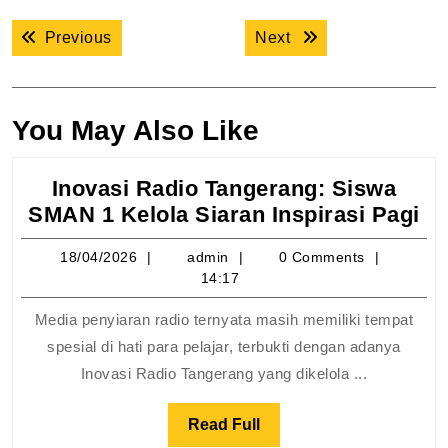
Navigasi
Previous post:
Next post:
Previous
Next
pos
You May Also Like
Inovasi Radio Tangerang: Siswa
In
SMAN 1 Kelola Siaran Inspirasi Pagi
Ra
18/04/2026
admin
18/04/2026
admin
0 Comments
Ta
14:17
Si
S
Media penyiaran radio ternyata masih memiliki tempat
1
spesial di hati para pelajar, terbukti dengan adanya
Ke
Inovasi Radio Tangerang yang dikelola ...
Si
In
Read
Read Full
Pa
Full