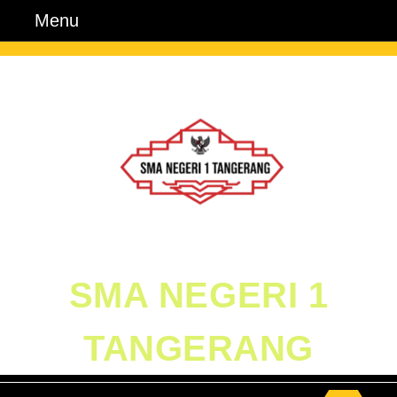
Skip
Menu
Menu
to
content
Skip
to
Content
SMA NEGERI 1
TANGERANG