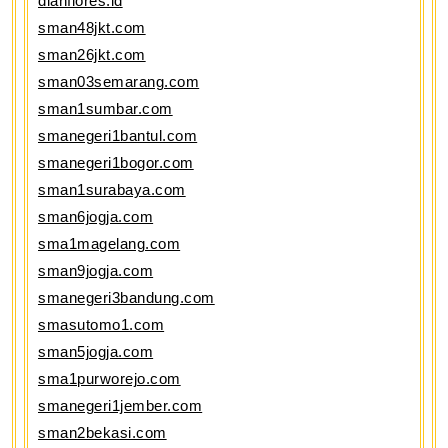
dianflores.id
sman48jkt.com
sman26jkt.com
sman03semarang.com
sman1sumbar.com
smanegeri1bantul.com
smanegeri1bogor.com
sman1surabaya.com
sman6jogja.com
sma1magelang.com
sman9jogja.com
smanegeri3bandung.com
smasutomo1.com
sman5jogja.com
sma1purworejo.com
smanegeri1jember.com
sman2bekasi.com