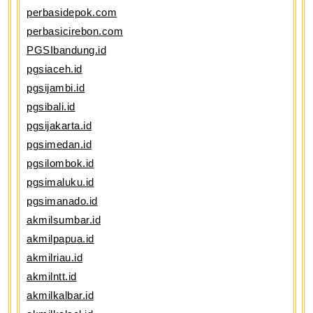
perbasidepok.com
perbasicirebon.com
PGSIbandung.id
pgsiaceh.id
pgsijambi.id
pgsibali.id
pgsijakarta.id
pgsimedan.id
pgsilombok.id
pgsimaluku.id
pgsimanado.id
akmilsumbar.id
akmilpapua.id
akmilriau.id
akmilntt.id
akmilkalbar.id