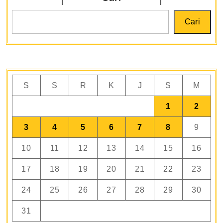
Cari
S
S
R
K
J
S
M
1
2
3
4
5
6
7
8
9
10
11
12
13
14
15
16
17
18
19
20
21
22
23
24
25
26
27
28
29
30
31