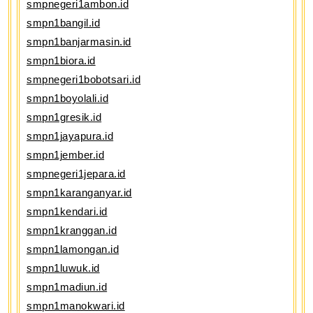
smpnegeri1ambon.id
smpn1bangil.id
smpn1banjarmasin.id
smpn1biora.id
smpnegeri1bobotsari.id
smpn1boyolali.id
smpn1gresik.id
smpn1jayapura.id
smpn1jember.id
smpnegeri1jepara.id
smpn1karanganyar.id
smpn1kendari.id
smpn1kranggan.id
smpn1lamongan.id
smpn1luwuk.id
smpn1madiun.id
smpn1manokwari.id