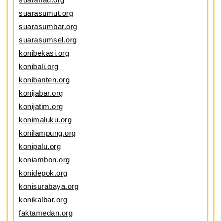
suarasumut.org
suarasumbar.org
suarasumsel.org
konibekasi.org
konibali.org
konibanten.org
konijabar.org
konijatim.org
konimaluku.org
konilampung.org
konipalu.org
koniambon.org
konidepok.org
konisurabaya.org
konikalbar.org
faktamedan.org