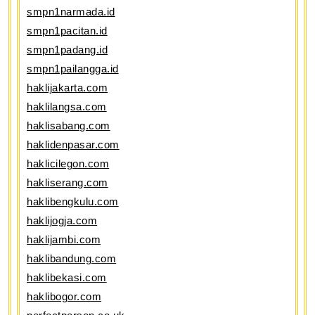
smpn1narmada.id
smpn1pacitan.id
smpn1padang.id
smpn1pailangga.id
haklijakarta.com
haklilangsa.com
haklisabang.com
haklidenpasar.com
haklicilegon.com
hakliserang.com
haklibengkulu.com
haklijogja.com
haklijambi.com
haklibandung.com
haklibekasi.com
haklibogor.com