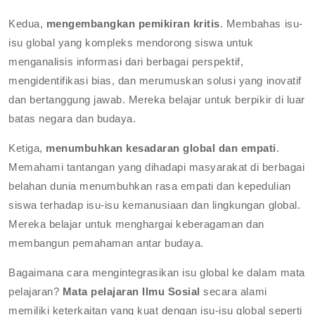
Kedua,
mengembangkan pemikiran kritis
. Membahas isu-
isu global yang kompleks mendorong siswa untuk
menganalisis informasi dari berbagai perspektif,
mengidentifikasi bias, dan merumuskan solusi yang inovatif
dan bertanggung jawab. Mereka belajar untuk berpikir di luar
batas negara dan budaya.
Ketiga,
menumbuhkan kesadaran global dan empati
.
Memahami tantangan yang dihadapi masyarakat di berbagai
belahan dunia menumbuhkan rasa empati dan kepedulian
siswa terhadap isu-isu kemanusiaan dan lingkungan global.
Mereka belajar untuk menghargai keberagaman dan
membangun pemahaman antar budaya.
Bagaimana cara mengintegrasikan isu global ke dalam mata
pelajaran?
Mata pelajaran Ilmu Sosial
secara alami
memiliki keterkaitan yang kuat dengan isu-isu global seperti