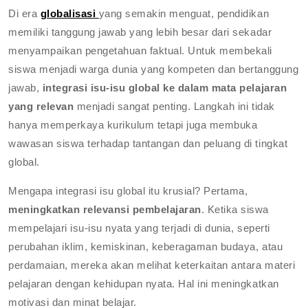
Di era
globalisasi
yang semakin menguat, pendidikan
memiliki tanggung jawab yang lebih besar dari sekadar
menyampaikan pengetahuan faktual. Untuk membekali
siswa menjadi warga dunia yang kompeten dan bertanggung
jawab,
integrasi isu-isu global ke dalam mata pelajaran
yang relevan
menjadi sangat penting. Langkah ini tidak
hanya memperkaya kurikulum tetapi juga membuka
wawasan siswa terhadap tantangan dan peluang di tingkat
global.
Mengapa integrasi isu global itu krusial? Pertama,
meningkatkan relevansi pembelajaran
. Ketika siswa
mempelajari isu-isu nyata yang terjadi di dunia, seperti
perubahan iklim, kemiskinan, keberagaman budaya, atau
perdamaian, mereka akan melihat keterkaitan antara materi
pelajaran dengan kehidupan nyata. Hal ini meningkatkan
motivasi dan minat belajar.