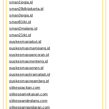
sman1jogja.id
sman28dkijakarta.id
sman3jogja.id
sman81jkt.id
sman2malang.id
sman21jkt.id
puskesmasjakut.id
puskesmasmampang.id
puskesmaspancoran.id
puskesmasmenteng.id
puskesmassenen.id
puskesmaskramatjati.id
puskesmasngambeg.id
stikespacitan.com
stikespamekasan.com
stikespandeglang.com
stikespangandaran.com