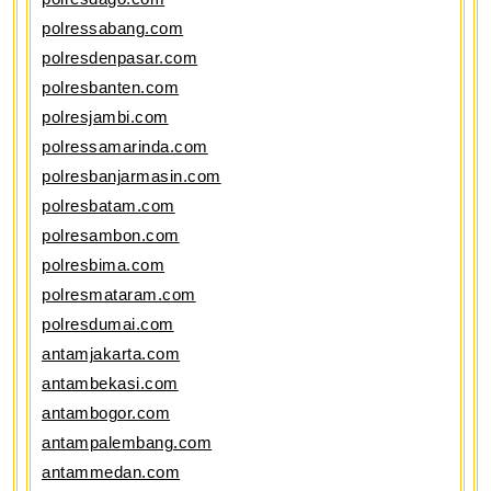
polressabang.com
polresdenpasar.com
polresbanten.com
polresjambi.com
polressamarinda.com
polresbanjarmasin.com
polresbatam.com
polresambon.com
polresbima.com
polresmataram.com
polresdumai.com
antamjakarta.com
antambekasi.com
antambogor.com
antampalembang.com
antammedan.com