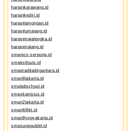
hariankarawang.id
hariankediri.id
harianlamongan.id
harianlumajang.id
harianmajalengka.id
harianmalang.id
smanics-serpong.id
smakstlouis.id
smapraditadirgantara.id
sman8jakarta.id
smalabschool.id
smaskanisius.id
sman2jakarta.id
sman68jkt.id
sman8yogyakarta.id
smasungguldel.id