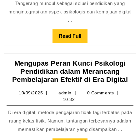
Teknol
Tangerang muncul sebagai solusi pendidikan yang
Terde
mengintegrasikan aspek psikologis dan kemajuan digital
...
Read
Read Full
Full
Mengupas Peran Kunci Psikologi
Pendidikan dalam Merancang
Me
Pembelajaran Efektif di Era Digital
Per
10/09/2025
admin
10/09/2025
admin
0 Comments
Kun
10:32
Psi
Pen
Di era digital, metode pengajaran tidak lagi terbatas pada
dal
ruang kelas fisik. Namun, tantangan terbesarnya adalah
Mer
memastikan pembelajaran yang disampaikan ...
Pem