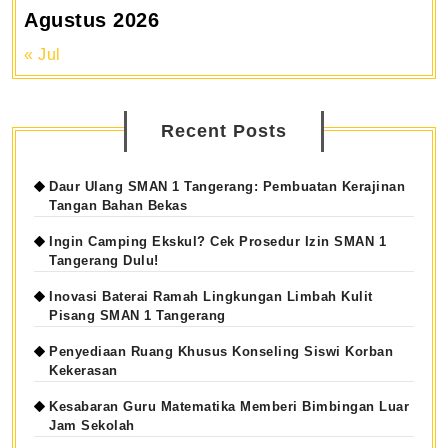
Agustus 2026
« Jul
Recent Posts
Daur Ulang SMAN 1 Tangerang: Pembuatan Kerajinan
Tangan Bahan Bekas
Ingin Camping Ekskul? Cek Prosedur Izin SMAN 1
Tangerang Dulu!
Inovasi Baterai Ramah Lingkungan Limbah Kulit
Pisang SMAN 1 Tangerang
Penyediaan Ruang Khusus Konseling Siswi Korban
Kekerasan
Kesabaran Guru Matematika Memberi Bimbingan Luar
Jam Sekolah