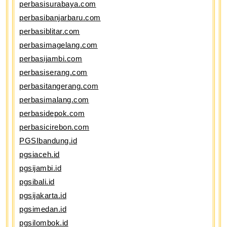
perbasisurabaya.com
perbasibanjarbaru.com
perbasiblitar.com
perbasimagelang.com
perbasijambi.com
perbasiserang.com
perbasitangerang.com
perbasimalang.com
perbasidepok.com
perbasicirebon.com
PGSIbandung.id
pgsiaceh.id
pgsijambi.id
pgsibali.id
pgsijakarta.id
pgsimedan.id
pgsilombok.id