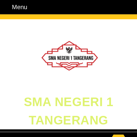
Skip
Menu
Menu
to
content
Skip
to
Content
SMA NEGERI 1
TANGERANG