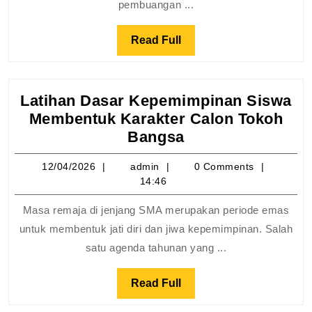
Ecen
pembuangan ...
Gond
Read
Read Full
Full
Latihan Dasar Kepemimpinan Siswa
Membentuk Karakter Calon Tokoh
Latihan
Bangsa
Dasar
12/04/2026
admin
12/04/2026
admin
0 Comments
Kepemimpinan
14:46
Siswa
Membentuk
Masa remaja di jenjang SMA merupakan periode emas
Karakter
untuk membentuk jati diri dan jiwa kepemimpinan. Salah
Calon
satu agenda tahunan yang ...
Tokoh
Bangsa
Read
Read Full
Full