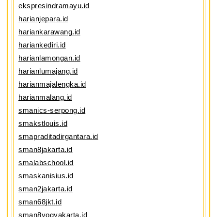
ekspresindramayu.id
harianjepara.id
hariankarawang.id
hariankediri.id
harianlamongan.id
harianlumajang.id
harianmajalengka.id
harianmalang.id
smanics-serpong.id
smakstlouis.id
smapraditadirgantara.id
sman8jakarta.id
smalabschool.id
smaskanisius.id
sman2jakarta.id
sman68jkt.id
sman8yogyakarta.id