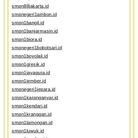
smpn88jakarta.id
smpnegeri1ambon.id
smpn1bangil.id
smpn1banjarmasin.id
smpn1biora.id
smpnegeri1bobotsari.id
smpn1boyolali.id
smpn1gresik.id
smpn1jayapura.id
smpn1jember.id
smpnegeri1jepara.id
smpn1karanganyar.id
smpn1kendari.id
smpn1kranggan.id
smpn1lamongan.id
smpn1luwuk.id