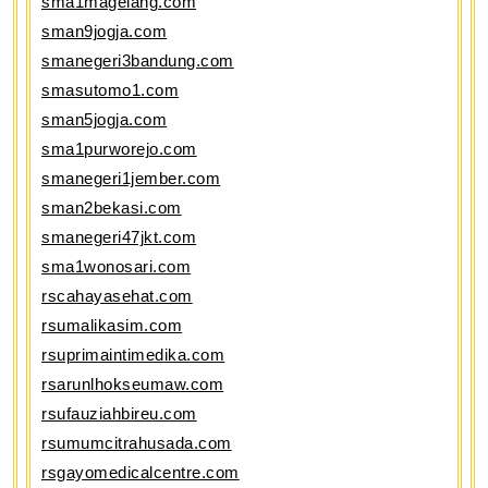
sma1magelang.com
sman9jogja.com
smanegeri3bandung.com
smasutomo1.com
sman5jogja.com
sma1purworejo.com
smanegeri1jember.com
sman2bekasi.com
smanegeri47jkt.com
sma1wonosari.com
rscahayasehat.com
rsumalikasim.com
rsuprimaintimedika.com
rsarunlhokseumaw.com
rsufauziahbireu.com
rsumumcitrahusada.com
rsgayomedicalcentre.com