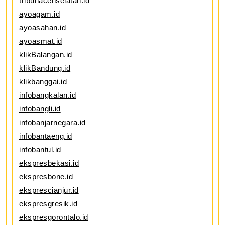
tribunacehselatan.id
ayoagam.id
ayoasahan.id
ayoasmat.id
klikBalangan.id
klikBandung.id
klikbanggai.id
infobangkalan.id
infobangli.id
infobanjarnegara.id
infobantaeng.id
infobantul.id
ekspresbekasi.id
ekspresbone.id
eksprescianjur.id
ekspresgresik.id
ekspresgorontalo.id