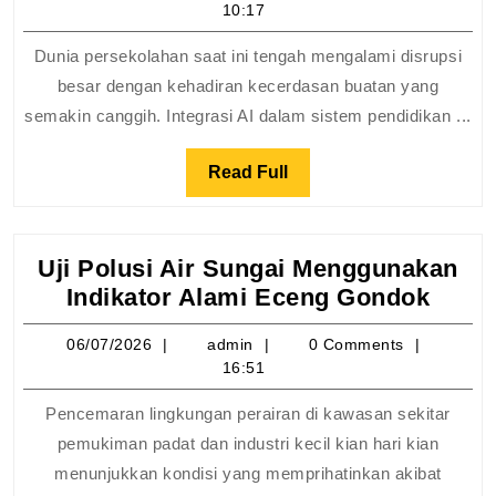
10:17
Pendidikan:
Kawan
Dunia persekolahan saat ini tengah mengalami disrupsi
atau
besar dengan kehadiran kecerdasan buatan yang
Lawan
semakin canggih. Integrasi AI dalam sistem pendidikan ...
bagi
Pelajar
Read
Read Full
SMA?
Full
Uji Polusi Air Sungai Menggunakan
Uji
Indikator Alami Eceng Gondok
Polus
06/07/2026
admin
06/07/2026
admin
0 Comments
Air
16:51
Sung
Meng
Pencemaran lingkungan perairan di kawasan sekitar
Indik
pemukiman padat dan industri kecil kian hari kian
Alam
menunjukkan kondisi yang memprihatinkan akibat