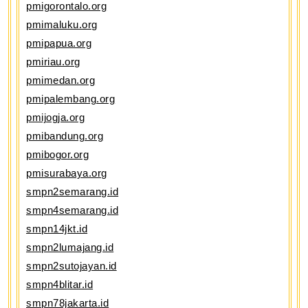
pmigorontalo.org
pmimaluku.org
pmipapua.org
pmiriau.org
pmimedan.org
pmipalembang.org
pmijogja.org
pmibandung.org
pmibogor.org
pmisurabaya.org
smpn2semarang.id
smpn4semarang.id
smpn14jkt.id
smpn2lumajang.id
smpn2sutojayan.id
smpn4blitar.id
smpn78jakarta.id