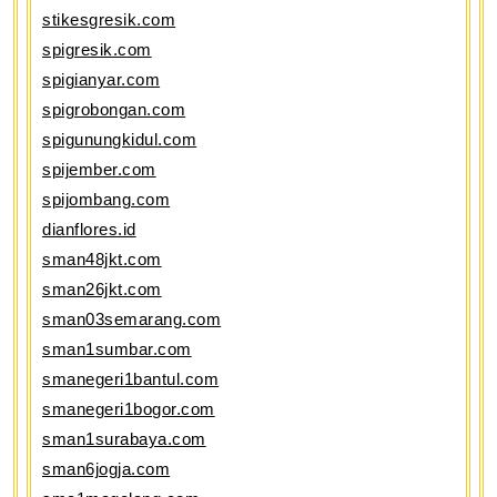
stikesgresik.com
spigresik.com
spigianyar.com
spigrobongan.com
spigunungkidul.com
spijember.com
spijombang.com
dianflores.id
sman48jkt.com
sman26jkt.com
sman03semarang.com
sman1sumbar.com
smanegeri1bantul.com
smanegeri1bogor.com
sman1surabaya.com
sman6jogja.com