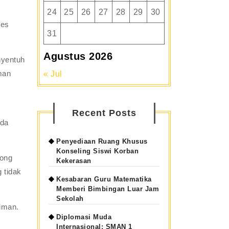
24
25
26
27
28
29
30
ses
31
Agustus 2026
nyentuh
man
« Jul
Recent Posts
ada
Penyediaan Ruang Khusus
Konseling Siswi Korban
rong
Kekerasan
 tidak
Kesabaran Guru Matematika
Memberi Bimbingan Luar Jam
Sekolah
niman.
Diplomasi Muda
Internasional: SMAN 1