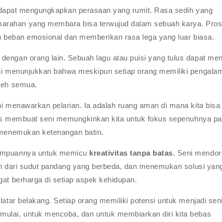
ita dapat mengungkapkan perasaan yang rumit. Rasa sedih yang
arahan yang membara bisa terwujud dalam sebuah karya. Pro
an beban emosional dan memberikan rasa lega yang luar biasa.
dengan orang lain. Sebuah lagu atau puisi yang tulus dapat me
 Ini menunjukkan bahwa meskipun setiap orang memiliki pengala
oleh semua.
ni menawarkan pelarian. Ia adalah ruang aman di mana kita bisa
roses membuat seni memungkinkan kita untuk fokus sepenuhnya p
n menemukan ketenangan batin.
emampuannya untuk memicu
kreativitas tanpa batas
. Seni mendo
alah dari sudut pandang yang berbeda, dan menemukan solusi yang
gat berharga di setiap aspek kehidupan.
 latar belakang. Setiap orang memiliki potensi untuk menjadi se
mulai, untuk mencoba, dan untuk membiarkan diri kita bebas