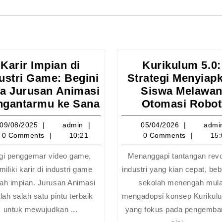
Karir Impian di
Kurikulum 5.0:
ustri Game: Begini
Strategi Menyiap
nakan
a Jurusan Animasi
Siswa Melawa
Karir
gantarmu ke Sana
Otomasi Robot
Impian
09/08/2025
admin
05/04/20
09/08/2025
admin
05/04/2026
admi
di
0 Comments
10:21
0 Comments
15:
Industri
Game:
gi penggemar video game,
Menanggapi tantangan revo
nikasi
Begini
iliki karir di industri game
industri yang kian cepat, be
Cara
ah impian. Jurusan Animasi
sekolah menengah mula
Jurusan
lah salah satu pintu terbaik
mengadopsi konsep Kurikul
Animasi
untuk mewujudkan ...
yang fokus pada pengemba
Mengantarmu