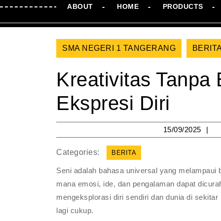
ABOUT
HOME
PRODUCTS
SMA NEGERI 1 TANGERANG
BERIT
Kreativitas Tanpa
Ekspresi Diri
15
15/09/2025
Categories:
BERITA
Seni adalah bahasa universal yang melampaui b
mana emosi, ide, dan pengalaman dapat dicura
mengeksplorasi diri sendiri dan dunia di sekitar 
lagi cukup.