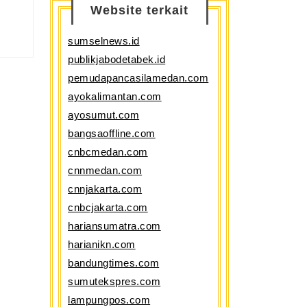
Website terkait
sumselnews.id
publikjabodetabek.id
pemudapancasilamedan.com
ayokalimantan.com
ayosumut.com
bangsaoffline.com
cnbcmedan.com
cnnmedan.com
cnnjakarta.com
cnbcjakarta.com
hariansumatra.com
harianikn.com
bandungtimes.com
sumutekspres.com
lampungpos.com