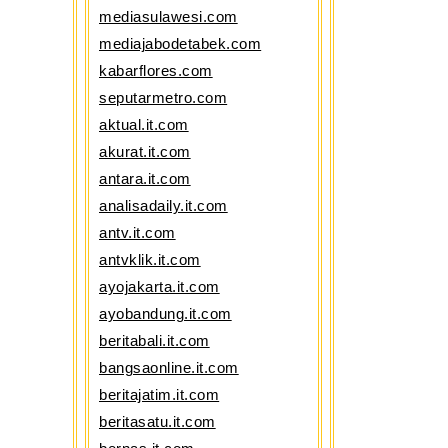
mediasulawesi.com
mediajabodetabek.com
kabarflores.com
seputarmetro.com
aktual.it.com
akurat.it.com
antara.it.com
analisadaily.it.com
antv.it.com
antvklik.it.com
ayojakarta.it.com
ayobandung.it.com
beritabali.it.com
bangsaonline.it.com
beritajatim.it.com
beritasatu.it.com