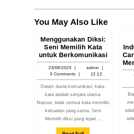
pos
You May Also Like
Menggunakan Diksi:
Seni Memilih Kata
Ind
Menggu
untuk Berkomunikasi
Car
Diksi:
Men
23/08/2025
admin
23/08/2025
admin
Seni
0 Comments
12:12
Memilih
Kata
Dalam dunia komunikasi, kata-
untuk
Ba
kata adalah senjata utama.
Berkomu
mem
Namun, tidak semua kata memiliki
adal
kekuatan yang sama. Seni
ada
Memilih diksi yang tepat ...
Read
Read Full