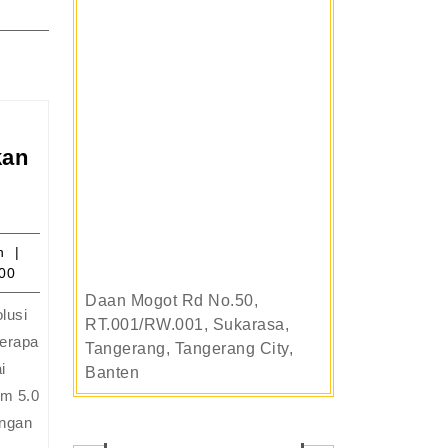
kan
n
Kurikulum
5.0:
26
admin
n
Strategi
00
Menyiapkan
Daan Mogot Rd No.50,
Siswa
lusi
RT.001/RW.001, Sukarasa,
Melawan
berapa
Tangerang, Tangerang City,
Otomasi
i
Banten
Robot
um 5.0
ngan