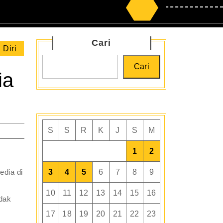
Search
for:
Cari
 Diri
Cari
ia
S
S
R
K
J
S
M
1
2
edia di
3
4
5
6
7
8
9
10
11
12
13
14
15
16
idak
17
18
19
20
21
22
23