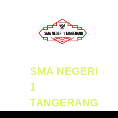
Skip
to
content
Skip
to
Content
SMA NEGERI
1
TANGERANG