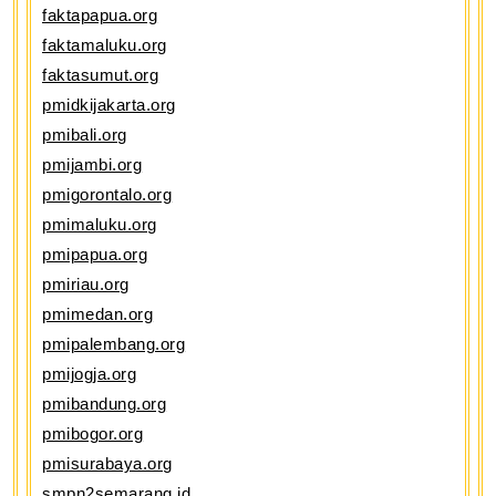
faktapapua.org
faktamaluku.org
faktasumut.org
pmidkijakarta.org
pmibali.org
pmijambi.org
pmigorontalo.org
pmimaluku.org
pmipapua.org
pmiriau.org
pmimedan.org
pmipalembang.org
pmijogja.org
pmibandung.org
pmibogor.org
pmisurabaya.org
smpn2semarang.id