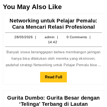
You May Also Like
Networking untuk Pelajar Pemalu:
Netw
Cara Mencari Relasi Profesional
untu
28/03/2026
admin
28/03/2026
admin
0 Comments
Pela
14:42
Pema
Cara
Banyak siswa beranggapan bahwa membangun jaringan
Menc
hanya bisa dilakukan oleh mereka yang ekstrover,
Rela
padahal strategi Networking untuk Pelajar Pemalu bisa ...
Prof
Read
Read Full
Full
Gurita Dumbo: Gurita Besar dengan
Gurita
‘Telinga’ Terbang di Lautan