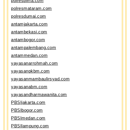
polresbima.com
polresmataram.com
polresdumai.com
antamjakarta.com
antambekasi.com
antambogor.com
antampalembang.com
antammedan.com
yayasanarrohmah.com
yayasanpkbm.com
yayasanmambaulirsyad.com
yayasanabm.com
yayasandharmawanita.com
PBSIjakarta.com
PBSIbogor.com
PBSImedan.com
PBSIlampung.com