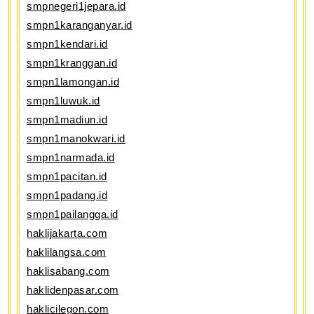
smpnegeri1jepara.id
smpn1karanganyar.id
smpn1kendari.id
smpn1kranggan.id
smpn1lamongan.id
smpn1luwuk.id
smpn1madiun.id
smpn1manokwari.id
smpn1narmada.id
smpn1pacitan.id
smpn1padang.id
smpn1pailangga.id
haklijakarta.com
haklilangsa.com
haklisabang.com
haklidenpasar.com
haklicilegon.com