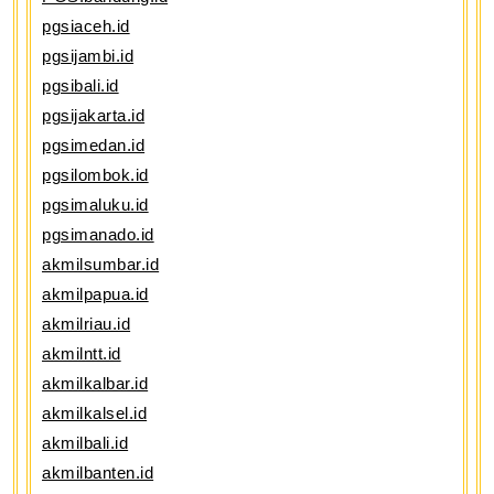
pgsiaceh.id
pgsijambi.id
pgsibali.id
pgsijakarta.id
pgsimedan.id
pgsilombok.id
pgsimaluku.id
pgsimanado.id
akmilsumbar.id
akmilpapua.id
akmilriau.id
akmilntt.id
akmilkalbar.id
akmilkalsel.id
akmilbali.id
akmilbanten.id