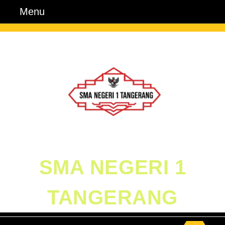
Skip
Menu
Menu
to
content
Skip
to
Content
SMA NEGERI 1
TANGERANG