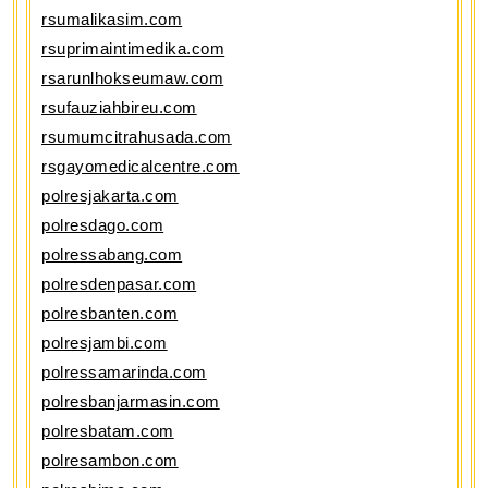
rsumalikasim.com
rsuprimaintimedika.com
rsarunlhokseumaw.com
rsufauziahbireu.com
rsumumcitrahusada.com
rsgayomedicalcentre.com
polresjakarta.com
polresdago.com
polressabang.com
polresdenpasar.com
polresbanten.com
polresjambi.com
polressamarinda.com
polresbanjarmasin.com
polresbatam.com
polresambon.com