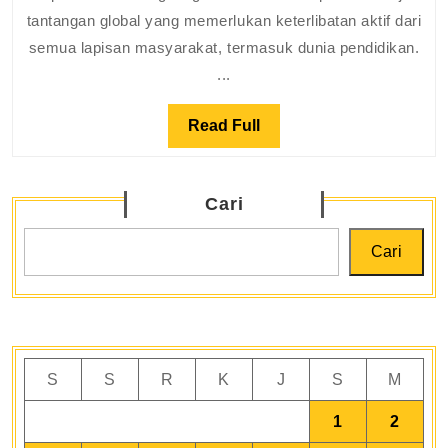
Tangerang
tantangan global yang memerlukan keterlibatan aktif dari
Ubah
semua lapisan masyarakat, termasuk dunia pendidikan.
Sampah
...
Plastik
Jadi
Read
Read Full
Furniture
Full
Keren
Cari
Cari
S
S
R
K
J
S
M
1
2