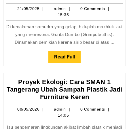
Dumbo
21/05/2025
admin
21/05/2025
admin
0 Comments
Gurita
15:35
Besar
dengan
Di kedalaman samudra yang gelap, hiduplah makhluk laut
‘Telinga
yang memesona: Gurita Dumbo (Grimpoteuthis).
Terban
Dinamakan demikian karena sirip besar di atas ...
di
Lautan
Read
Read Full
Full
Proyek Ekologi: Cara SMAN 1
Tangerang Ubah Sampah Plastik Jadi
Proyek
Furniture Keren
Ekologi:
08/05/2026
admin
08/05/2026
admin
0 Comments
Cara
14:05
SMAN
1
Isu pencemaran lingkungan akibat limbah plastik menjadi