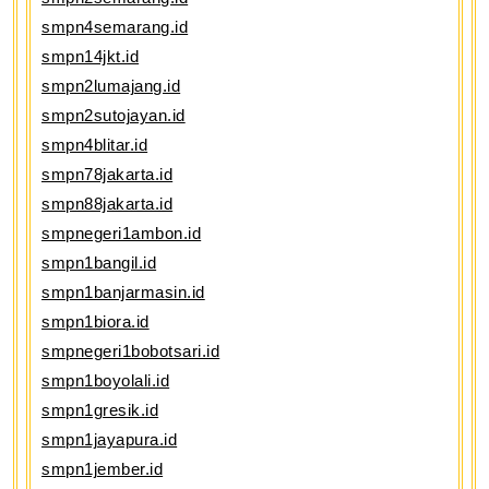
smpn4semarang.id
smpn14jkt.id
smpn2lumajang.id
smpn2sutojayan.id
smpn4blitar.id
smpn78jakarta.id
smpn88jakarta.id
smpnegeri1ambon.id
smpn1bangil.id
smpn1banjarmasin.id
smpn1biora.id
smpnegeri1bobotsari.id
smpn1boyolali.id
smpn1gresik.id
smpn1jayapura.id
smpn1jember.id