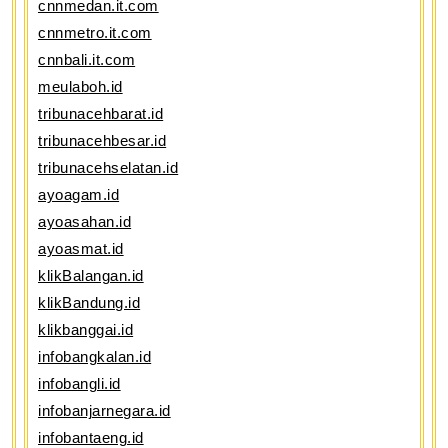
cnnmedan.it.com
cnnmetro.it.com
cnnbali.it.com
meulaboh.id
tribunacehbarat.id
tribunacehbesar.id
tribunacehselatan.id
ayoagam.id
ayoasahan.id
ayoasmat.id
klikBalangan.id
klikBandung.id
klikbanggai.id
infobangkalan.id
infobangli.id
infobanjarnegara.id
infobantaeng.id