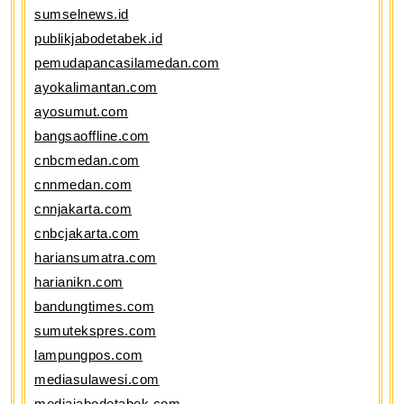
sumselnews.id
publikjabodetabek.id
pemudapancasilamedan.com
ayokalimantan.com
ayosumut.com
bangsaoffline.com
cnbcmedan.com
cnnmedan.com
cnnjakarta.com
cnbcjakarta.com
hariansumatra.com
harianikn.com
bandungtimes.com
sumutekspres.com
lampungpos.com
mediasulawesi.com
mediajabodetabek.com