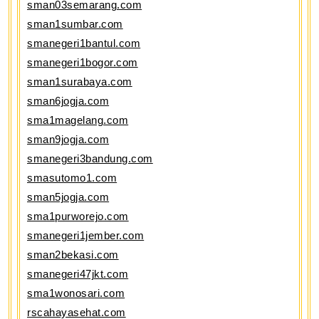
sman03semarang.com
sman1sumbar.com
smanegeri1bantul.com
smanegeri1bogor.com
sman1surabaya.com
sman6jogja.com
sma1magelang.com
sman9jogja.com
smanegeri3bandung.com
smasutomo1.com
sman5jogja.com
sma1purworejo.com
smanegeri1jember.com
sman2bekasi.com
smanegeri47jkt.com
sma1wonosari.com
rscahayasehat.com