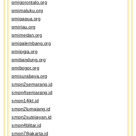
pmigorontalo.org
pmimaluku.org
pmipapua.org
pmiriau.org
pmimedan.org
pmipalembang.org
pmijogja.org
pmibandung.org
pmibogor.org
pmisurabaya.org
smpn2semarang.id
smpn4semarang.id
smpn14jkt.id
smpn2lumajang.id
smpn2sutojayan.id
smpn4blitar.id
smpn78jakarta.id