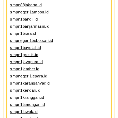
smpn88jakarta.id
smpnegeri1ambon.id
smpn1bangil.id
smpn1banjarmasin.id
smpn1biora.id
smpnegeri1bobotsari.id
smpn1boyolali.id
smpn1gresik.id
smpn1jayapura.id
smpn1jember.id
smpnegeri1jepara.id
smpn1karanganyar.id
smpn1kendari.id
smpn1kranggan.id
smpn1lamongan.id
smpn1luwuk.id