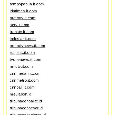
tempopapua.it.com
idntimes.it.com
metrotv.it.com
sctv.it.com
transtv.it.com
indosiar.it.com
metrotvnews.it.com
rctiplus.it.com
tvonenews.it.com
mnctv.it.com
cnnmedan.it.com
cnnmetro.it.com
cnnbali.it.com
meulaboh.id
tribunacehbarat.id
tribunacehbesar.id
tribunacehselatan.id