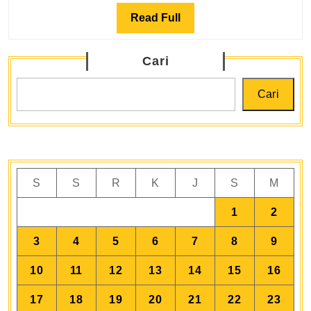
Sa
Read
Read Full
ya
Full
Le
Me
Cari
da
Cari
Me
S
S
R
K
J
S
M
1
2
3
4
5
6
7
8
9
10
11
12
13
14
15
16
17
18
19
20
21
22
23