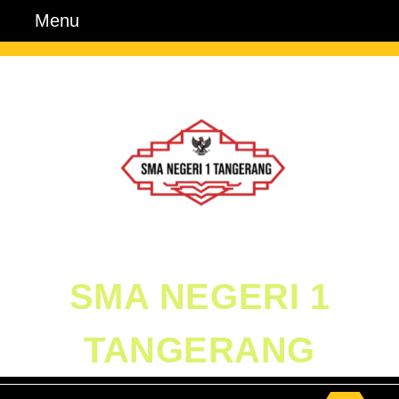
Skip
Menu
Menu
to
content
Skip
to
Content
SMA NEGERI 1
TANGERANG