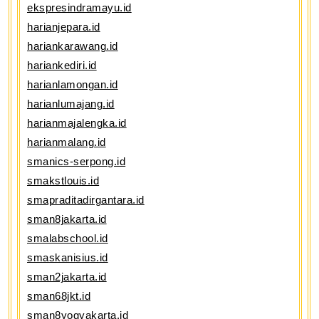
ekspresindramayu.id
harianjepara.id
hariankarawang.id
hariankediri.id
harianlamongan.id
harianlumajang.id
harianmajalengka.id
harianmalang.id
smanics-serpong.id
smakstlouis.id
smapraditadirgantara.id
sman8jakarta.id
smalabschool.id
smaskanisius.id
sman2jakarta.id
sman68jkt.id
sman8yogyakarta.id