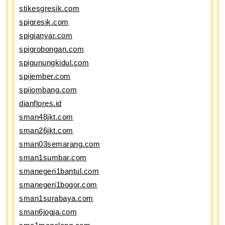
stikesgresik.com
spigresik.com
spigianyar.com
spigrobongan.com
spigunungkidul.com
spijember.com
spijombang.com
dianflores.id
sman48jkt.com
sman26jkt.com
sman03semarang.com
sman1sumbar.com
smanegeri1bantul.com
smanegeri1bogor.com
sman1surabaya.com
sman6jogja.com