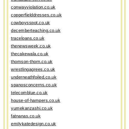
conwayviolation.co.uk
copperfielddresses.co.uk
cowboysspot.co.uk
decemberteaching.co.uk
traceloans.co.uk
thenewsweek.co.uk
thecakewala.co.uk
thomson-thorn.co.uk
wrestlingagrees.co.uk
underneathfoiled.co.uk
spanosconcerns.co.uk
telecomblue.co.uk
house-of-hampers.co.uk
yumekanzashi.co.uk
fatnanas.co.uk
emilykatedesign.co.uk