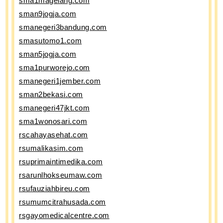
sma1magelang.com
sman9jogja.com
smanegeri3bandung.com
smasutomo1.com
sman5jogja.com
sma1purworejo.com
smanegeri1jember.com
sman2bekasi.com
smanegeri47jkt.com
sma1wonosari.com
rscahayasehat.com
rsumalikasim.com
rsuprimaintimedika.com
rsarunlhokseumaw.com
rsufauziahbireu.com
rsumumcitrahusada.com
rsgayomedicalcentre.com