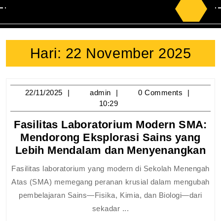
Search
for:
Hari:
22 November 2025
22/11/2025
admin
22/11/2025
admin
0 Comments
10:29
Fasilitas Laboratorium Modern SMA:
Mendorong Eksplorasi Sains yang
Fas
Lebih Mendalam dan Menyenangkan
La
Fasilitas laboratorium yang modern di Sekolah Menengah
Mo
Atas (SMA) memegang peranan krusial dalam mengubah
SM
pembelajaran Sains—Fisika, Kimia, dan Biologi—dari
Me
sekadar ...
Ek