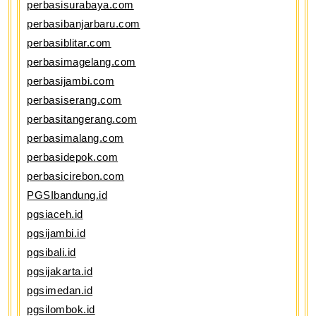
perbasisurabaya.com
perbasibanjarbaru.com
perbasiblitar.com
perbasimagelang.com
perbasijambi.com
perbasiserang.com
perbasitangerang.com
perbasimalang.com
perbasidepok.com
perbasicirebon.com
PGSIbandung.id
pgsiaceh.id
pgsijambi.id
pgsibali.id
pgsijakarta.id
pgsimedan.id
pgsilombok.id