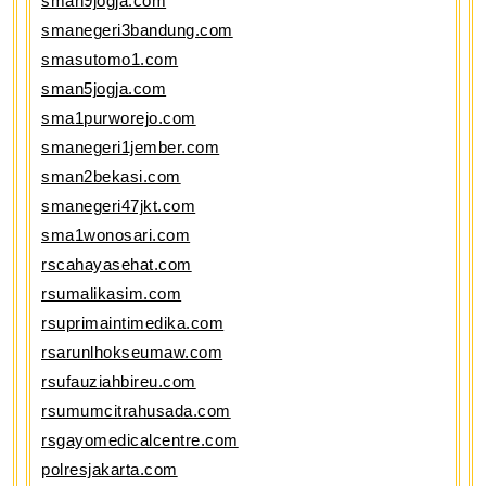
sman9jogja.com
smanegeri3bandung.com
smasutomo1.com
sman5jogja.com
sma1purworejo.com
smanegeri1jember.com
sman2bekasi.com
smanegeri47jkt.com
sma1wonosari.com
rscahayasehat.com
rsumalikasim.com
rsuprimaintimedika.com
rsarunlhokseumaw.com
rsufauziahbireu.com
rsumumcitrahusada.com
rsgayomedicalcentre.com
polresjakarta.com