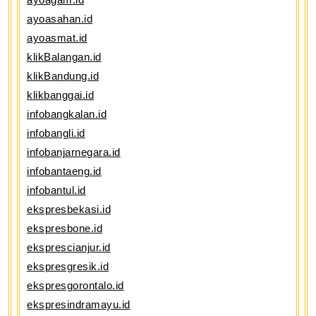
ayoasahan.id
ayoasmat.id
klikBalangan.id
klikBandung.id
klikbanggai.id
infobangkalan.id
infobangli.id
infobanjarnegara.id
infobantaeng.id
infobantul.id
ekspresbekasi.id
ekspresbone.id
eksprescianjur.id
ekspresgresik.id
ekspresgorontalo.id
ekspresindramayu.id