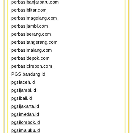
perbasibanjarbaru.com
perbasiblitar.com
perbasimagelang.com
perbasijambi.com
perbasiserang.com
perbasitangerang.com
perbasimalang.com
perbasidepok.com
perbasicirebon.com
PGSIbandung.id
pgsiaceh.id
pgsijambi.id
pgsibali.id
pgsijakarta.id
pgsimedan.id
pgsilombok.id
pgsimaluku.id