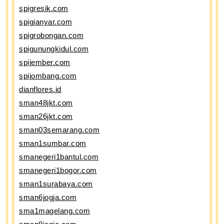
spigresik.com
spigianyar.com
spigrobongan.com
spigunungkidul.com
spijember.com
spijombang.com
dianflores.id
sman48jkt.com
sman26jkt.com
sman03semarang.com
sman1sumbar.com
smanegeri1bantul.com
smanegeri1bogor.com
sman1surabaya.com
sman6jogja.com
sma1magelang.com