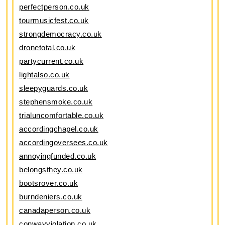
perfectperson.co.uk
tourmusicfest.co.uk
strongdemocracy.co.uk
dronetotal.co.uk
partycurrent.co.uk
lightalso.co.uk
sleepyguards.co.uk
stephensmoke.co.uk
trialuncomfortable.co.uk
accordingchapel.co.uk
accordingoversees.co.uk
annoyingfunded.co.uk
belongsthey.co.uk
bootsrover.co.uk
burndeniers.co.uk
canadaperson.co.uk
conwayviolation.co.uk