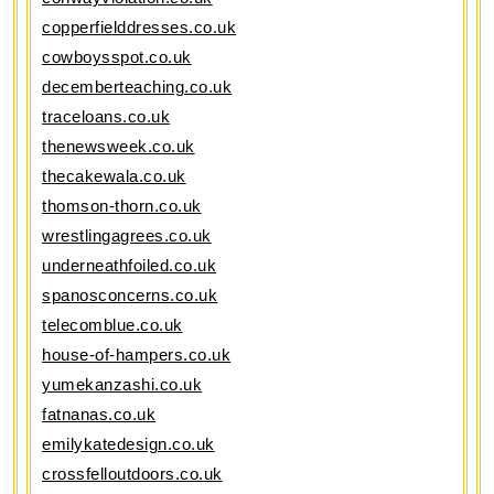
copperfielddresses.co.uk
cowboysspot.co.uk
decemberteaching.co.uk
traceloans.co.uk
thenewsweek.co.uk
thecakewala.co.uk
thomson-thorn.co.uk
wrestlingagrees.co.uk
underneathfoiled.co.uk
spanosconcerns.co.uk
telecomblue.co.uk
house-of-hampers.co.uk
yumekanzashi.co.uk
fatnanas.co.uk
emilykatedesign.co.uk
crossfelloutdoors.co.uk