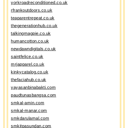
yorkroadreconditioned.co.uk
rfrankoutdoors.co.uk
teaparentrepeat.co.uk
thegenerationhub.co.uk
talkingmagpie.co.uk
humancotton.co.uk
newdawndigitals.co.uk
saintfelice.co.uk
mrjapparel.co.uk
kinkycatalog.co.uk
thefaciahub.co.uk
yayasanbinabakti.com
paudtunasbangsa.com
smkal-amin.com
smkal-manar.com
smkdarulamal.com
smkitpasundan.com