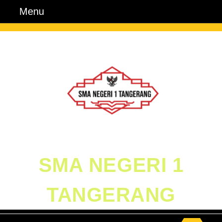
Skip
Menu
Menu
to
content
Skip
to
Content
SMA NEGERI 1
TANGERANG