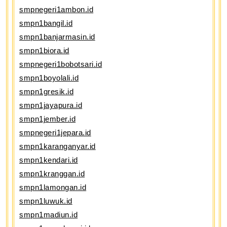
smpnegeri1ambon.id
smpn1bangil.id
smpn1banjarmasin.id
smpn1biora.id
smpnegeri1bobotsari.id
smpn1boyolali.id
smpn1gresik.id
smpn1jayapura.id
smpn1jember.id
smpnegeri1jepara.id
smpn1karanganyar.id
smpn1kendari.id
smpn1kranggan.id
smpn1lamongan.id
smpn1luwuk.id
smpn1madiun.id