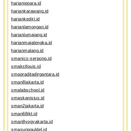
harianjepara.id
hariankarawang.id
hariankediri.id
harianlamongan.id
harianlumajang.id
harianmajalengka.id
harianmalang.id
smanics-serpong.id
smakstlouis.id
smapraditadirgantara.id
sman8jakarta.id
smalabschool.id
smaskanisius.id
sman2jakarta.id
sman68jkt.id
sman8yogyakarta.id
smasungguldel.id