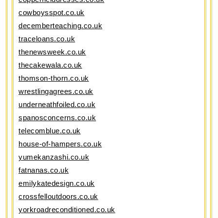
cowboysspot.co.uk
decemberteaching.co.uk
traceloans.co.uk
thenewsweek.co.uk
thecakewala.co.uk
thomson-thorn.co.uk
wrestlingagrees.co.uk
underneathfoiled.co.uk
spanosconcerns.co.uk
telecomblue.co.uk
house-of-hampers.co.uk
yumekanzashi.co.uk
fatnanas.co.uk
emilykatedesign.co.uk
crossfelloutdoors.co.uk
yorkroadreconditioned.co.uk