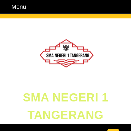
Skip
Menu
Menu
to
content
Skip
to
Content
SMA NEGERI 1
TANGERANG