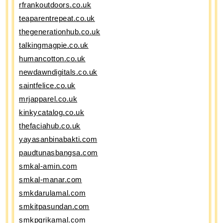
rfrankoutdoors.co.uk
teaparentrepeat.co.uk
thegenerationhub.co.uk
talkingmagpie.co.uk
humancotton.co.uk
newdawndigitals.co.uk
saintfelice.co.uk
mrjapparel.co.uk
kinkycatalog.co.uk
thefaciahub.co.uk
yayasanbinabakti.com
paudtunasbangsa.com
smkal-amin.com
smkal-manar.com
smkdarulamal.com
smkitpasundan.com
smkpgrikamal.com