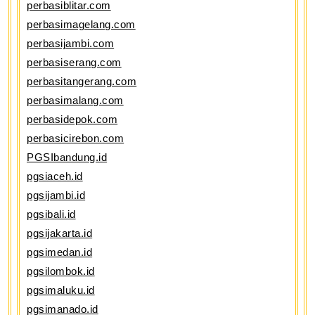
perbasiblitar.com
perbasimagelang.com
perbasijambi.com
perbasiserang.com
perbasitangerang.com
perbasimalang.com
perbasidepok.com
perbasicirebon.com
PGSIbandung.id
pgsiaceh.id
pgsijambi.id
pgsibali.id
pgsijakarta.id
pgsimedan.id
pgsilombok.id
pgsimaluku.id
pgsimanado.id