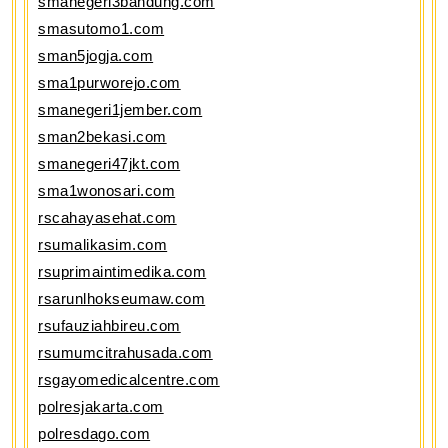
smanegeri3bandung.com
smasutomo1.com
sman5jogja.com
sma1purworejo.com
smanegeri1jember.com
sman2bekasi.com
smanegeri47jkt.com
sma1wonosari.com
rscahayasehat.com
rsumalikasim.com
rsuprimaintimedika.com
rsarunlhokseumaw.com
rsufauziahbireu.com
rsumumcitrahusada.com
rsgayomedicalcentre.com
polresjakarta.com
polresdago.com