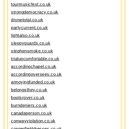
tourmusicfest.co.uk
strongdemocracy.co.uk
dronetotal.co.uk
partycurrent.co.uk
lightalso.co.uk
sleepyguards.co.uk
stephensmoke.co.uk
trialuncomfortable.co.uk
accordingchapel.co.uk
accordingoversees.co.uk
annoyingfunded.co.uk
belongsthey.co.uk
bootsrover.co.uk
burndeniers.co.uk
canadaperson.co.uk
conwayviolation.co.uk
copperfielddresses.co.uk