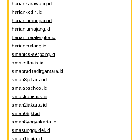
hariankarawang.id
hariankediri.id
harianlamongan.id
harianlumajang.id
harianmajalengka.id
harianmalang.id
smanics-serpong.id
smakstlouis.id
smapraditadirgantara.id
sman8jakarta.id
smalabschool.id
smaskanisius.id
sman2jakarta.id
sman68jkt.id
sman8yogyakarta.id
smasungguldel.id
sman1jogja.id