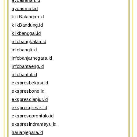
ayoasahan.id
ayoasmat.id
klikBalangan.id
klikBandung.id
klikbanggai.id
infobangkalan.id
infobangli.id
infobanjarnegara.id
infobantaeng.id
infobantul.id
ekspresbekasi.id
ekspresbone.id
eksprescianjur.id
ekspresgresik.id
ekspresgorontalo.id
ekspresindramayu.id
harianjepara.id