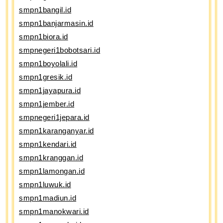
smpn1bangil.id
smpn1banjarmasin.id
smpn1biora.id
smpnegeri1bobotsari.id
smpn1boyolali.id
smpn1gresik.id
smpn1jayapura.id
smpn1jember.id
smpnegeri1jepara.id
smpn1karanganyar.id
smpn1kendari.id
smpn1kranggan.id
smpn1lamongan.id
smpn1luwuk.id
smpn1madiun.id
smpn1manokwari.id