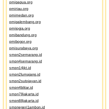
pmipapua.org
pmiriau.org
pmimedan.org
pmipalembang.org
pmijogja.org
pmibandung.org
pmibogor.org
pmisurabaya.org
smpn2semarang.id
smpn4semarang.id
smpn14jkt.id
smpn2lumajang.id
smpn2sutojayan.id
smpn4blitar.id
smpn78jakarta.id
smpn88jakarta.id
smpnegeri1ambon.id