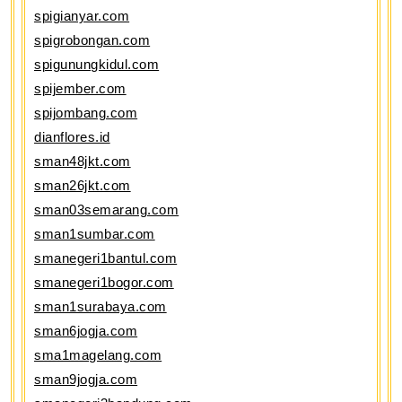
spigianyar.com
spigrobongan.com
spigunungkidul.com
spijember.com
spijombang.com
dianflores.id
sman48jkt.com
sman26jkt.com
sman03semarang.com
sman1sumbar.com
smanegeri1bantul.com
smanegeri1bogor.com
sman1surabaya.com
sman6jogja.com
sma1magelang.com
sman9jogja.com